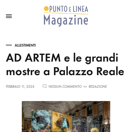
ALLESTIMENTI
AD ARTEM e le grandi
mostre a Palazzo Reale
SU
FEBBRAIO 11, 2026
NESSUN COMMENTO
>>
REDAZIONE
AD
ARTEM
E
LE
GRANDI
MOSTRE
A
PALAZZO