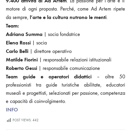
9.400 attività di Ad Artem
. La passione per l’arte è il
motore di ogni proposta. Perché, come Ad Artem ripete
l’arte e la cultura nutrono le menti
da sempre,
.
Team:
Adriana Summa
| socia fondatrice
Elena Rossi
| socia
Carlo Belli
| direttore operativo
Matilde Fiorini
| responsabile relazioni istituzionali
Roberto Gessi
| responsabile comunicazione
Team guide e operatori didattici
– oltre 50
professionisti tra guide turistiche abilitate, educatori
museali e progettisti, selezionati per passione, competenza
e capacità di coinvolgimento.
INFO
POST VIEWS:
442