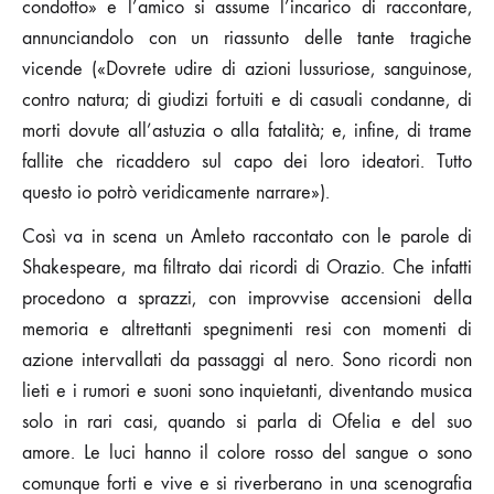
condotto» e l’amico si assume l’incarico di raccontare,
annunciandolo con un riassunto delle tante tragiche
vicende («Dovrete udire di azioni lussuriose, sanguinose,
contro natura; di giudizi fortuiti e di casuali condanne, di
morti dovute all’astuzia o alla fatalità; e, infine, di trame
fallite che ricaddero sul capo dei loro ideatori. Tutto
questo io potrò veridicamente narrare»).
Così va in scena un Amleto raccontato con le parole di
Shakespeare, ma filtrato dai ricordi di Orazio. Che infatti
procedono a sprazzi, con improvvise accensioni della
memoria e altrettanti spegnimenti resi con momenti di
azione intervallati da passaggi al nero. Sono ricordi non
lieti e i rumori e suoni sono inquietanti, diventando musica
solo in rari casi, quando si parla di Ofelia e del suo
amore. Le luci hanno il colore rosso del sangue o sono
comunque forti e vive e si riverberano in una scenografia