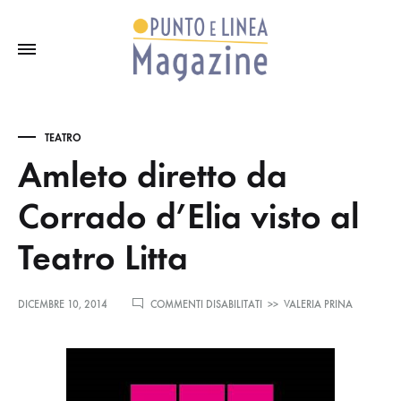
TEATRO
Amleto diretto da
Corrado d’Elia visto al
Teatro Litta
SU
DICEMBRE 10, 2014
COMMENTI DISABILITATI
>>
VALERIA PRINA
AMLETO
DIRETTO
DA
CORRADO
D’ELIA
VISTO