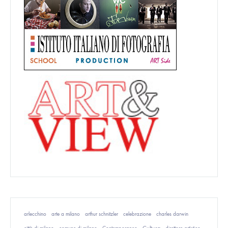
arlecchino
arte a milano
arthur schnitzler
celebrazione
charles darwin