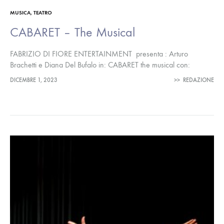
MUSICA
,
TEATRO
CABARET – The Musical
FABRIZIO DI FIORE ENTERTAINMENT presenta : Arturo
Brachetti e Diana Del Bufalo in: CABARET the musical con:
Cristian Catto, Clifford Bradshaw – Christine Grimandi, Fraulein
DICEMBRE 1, 2023
>>
REDAZIONE
Schneider Fabio Bussotti, Herr Schultz…