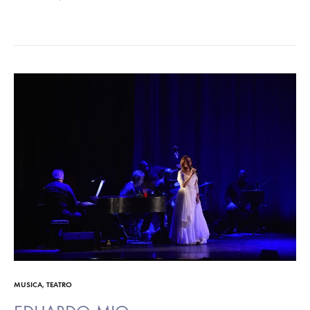
Flavio Pirini (voce), Mell Morcone (pianoforte)…
MUSICA
,
TEATRO