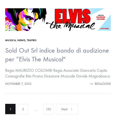
MUSICA
,
NEWS
,
TEATRO
Sold Out Srl indice bando di audizione
per “Elvis The Musical"
Regia MAURIZIO COLOMBI Regia Associata Giancarlo Capito
Coreografie Rita Pivano Direzione Musicale Davide Magnabosco
Direzione Cori Alberto Schirò SI CERCANO: Elvis Primo Periodo:
NOVEMBRE 7, 2023
>>
REDAZIONE
età scenica 20 anni, baritenore con voce…
Paginazione
1
2
…
132
Next