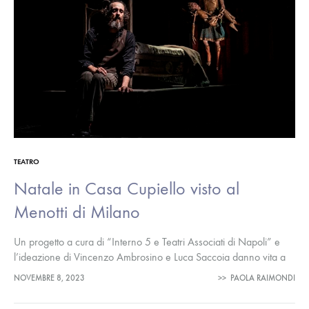
TEATRO
Natale in Casa Cupiello visto al
Menotti di Milano
Un progetto a cura di “Interno 5 e Teatri Associati di Napoli” e
l’ideazione di Vincenzo Ambrosino e Luca Saccoia danno vita a
uno spettacolo particolarissimo che ha visto la…
NOVEMBRE 8, 2023
>>
PAOLA RAIMONDI