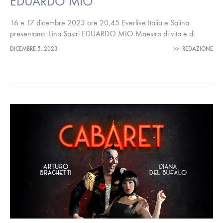
EDUARDO MIO
16 e 17 dicembre 2023 ore 20,45 Everlive Italia e Salina
presentano: Lina Sastri EDUARDO MIO Maestro di vita e di
palcoscenico Spettacolo in parole poesia e musica Ideazione,
DICEMBRE 5, 2023
>>
REDAZIONE
drammaturgia…