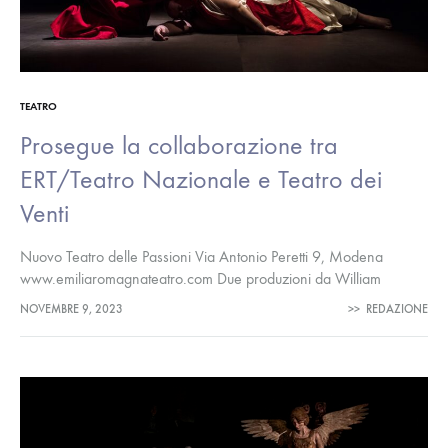
TEATRO
Prosegue la collaborazione tra
ERT/Teatro Nazionale e Teatro dei
Venti
Nuovo Teatro delle Passioni Via Antonio Peretti 9, Modena
www.emiliaromagnateatro.com Due produzioni da William
Shakespeare realizzate con gli attori-detenuti delle Carceri di
NOVEMBRE 9, 2023
>>
REDAZIONE
Modena e Castelfranco Emilia dal 16 al 19…