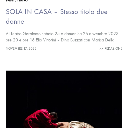
EVENTI
,
TEATRO
SOLA IN CASA – Stesso titolo due
donne
Al Teatro Gerolamo sabato 25 e domenica 26 novembre 2023
ore 20 e ore 16 Elio Vittorini – Dino Buzzati con Marisa Della
Pasqua e Valeria Falcinelli musiche GianLuigi Bozzi…
NOVEMBRE 17, 2023
>>
REDAZIONE