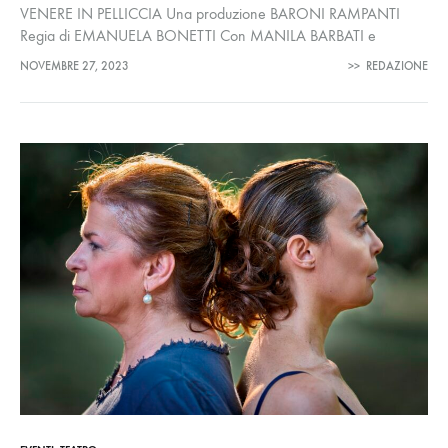
VENERE IN PELLICCIA Una produzione BARONI RAMPANTI
Regia di EMANUELA BONETTI Con MANILA BARBATI e
MARTINO PALMISANO Adattamento al testo Martino Palmisano
NOVEMBRE 27, 2023
>>
REDAZIONE
Leggi comunicato spettacolo TEATRO GUANELLA (via Duprè 19,
…