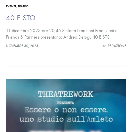
EVENTI
,
TEATRO
40 E STO
11 dicembre 2023 ore 20,45 Stefano Francioni Produzioni e
Friends & Partners presentano: Andrea Delogu 40 E STO
Manuale di sopravvivenza alla maleducazione sentimentale da
NOVEMBRE 30, 2023
>>
REDAZIONE
un’idea di Andrea Delogu eRossella…