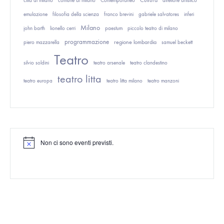
Cultura
città di milano
comune di milano
Contemporaneo
direttore artistico
emulazione
filosofia della scienza
franco brevini
gabriele salvatores
inferi
Milano
john barth
lionello cerri
paestum
piccolo teatro di milano
programmazione
regione lombardia
piero mazzarella
samuel beckett
Teatro
silvio soldini
teatro arsenale
teatro clandestino
teatro litta
teatro europa
teatro litta milano
teatro manzoni
Non ci sono eventi previsti.
N
o
t
i
c
e