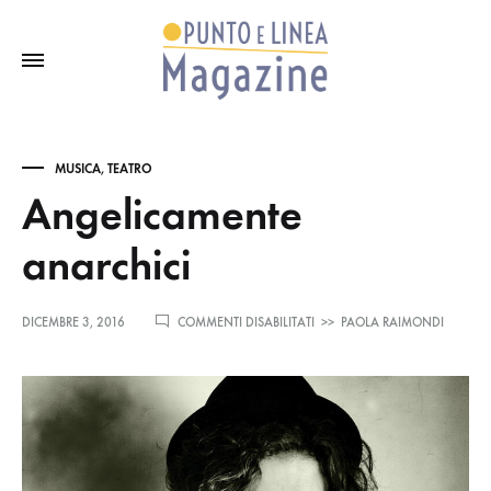
MUSICA
,
TEATRO
Angelicamente
anarchici
SU
DICEMBRE 3, 2016
COMMENTI DISABILITATI
>>
PAOLA RAIMONDI
ANGELICAMENTE
ANARCHICI