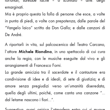
fortunati; sarebbe facile – o scontato – dire: degli
emarginati.
Ma è proprio questa la folla di persone che esce, a volte
in punta di piedi, a volte con prepotenza, dalle parole del
“Vangelo laico” scritto da Don Gallo; e dalle canzoni di
De André.
A riportarli in vita, sul palcoscenico del Teatro Carcano,
Michele Riondino
l’attore
, in uno spettacolo di cui cura
anche la regia, con le musiche eseguite dal vivo e gli
arrangiamenti di Francesco Forni.
La grande amicizia tra il sacerdote e il cantautore era
condivisione di idee e di ideali, di sete di giustizia; e di
amore senza pregiudizi verso un’umanità diseredata,
quella degli ultimi, poiché, come canta una canzone “…
dal letame nascono i fiori…”.
Suggestiva, quasi onirica l’atmosfera entro cui si muove