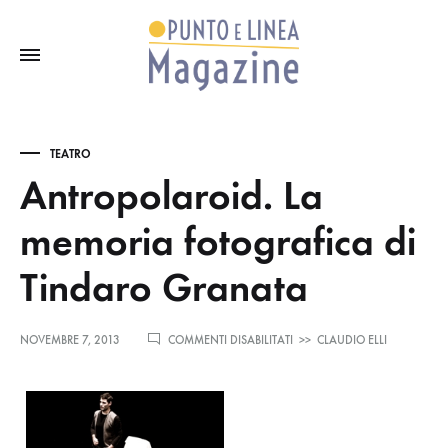
TEATRO
Antropolaroid. La
memoria fotografica di
Tindaro Granata
SU
NOVEMBRE 7, 2013
COMMENTI DISABILITATI
>>
CLAUDIO ELLI
ANTROPOLAROID.
LA
MEMORIA
FOTOGRAFICA
DI
TINDARO