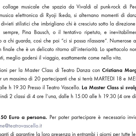
collage musicale che spazia da Vivaldi al punk-rock di Pea
sica elettronica di Ryoji Ikeda, si alternano momenti di da
ui divieti stilistici che imbrigliano chi è cresciuto sotto la direzio
sempre, Pina Bausch, o il tentativo ripetuto, e inevitabilmen
o a chi guarda, così che poi “ci si possa rilassare”. Numerose al
 finale che è un delicato ritorno all’interiorità. Lo spettacolo n
ti, meglio godersi il viaggio, esattamente come nella vita.
Cristiana Mor
zioni per la Master Class di Teatro Danza con
i per un massimo di 20 partecipanti che si terrà MARTEDI 18
La Master Class si svol
alle h 19.30
Presso il Teatro Vascello.
uindi 2 classi di 4 ore l’una, dalle h 15.00 alle h 19.30 (4 ore d
 150 Euro a persona.
Per poter partecipare è necessario invia
ne@teatrovascello.it
anti di garantire la loro presenza in entrambi i giorni per tutte le