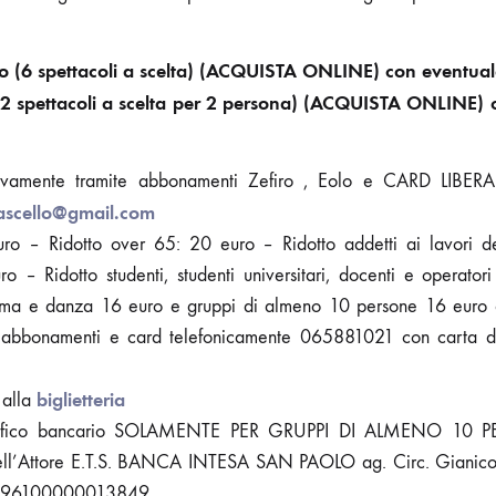
o (6 spettacoli a scelta) (ACQUISTA ONLINE) con eventuale
(2 spettacoli a scelta per 2 persona) (ACQUISTA ONLINE) c
ivamente tramite abbonamenti Zefiro , Eolo e CARD LIBE
ascello@gmail.com
 euro – Ridotto over 65: 20 euro – Ridotto addetti ai lavori de
o – Ridotto studenti, studenti universitari, docenti e operator
nema e danza 16 euro e gruppi di almeno 10 persone 16 euro 
ti, abbonamenti e card telefonicamente 065881021 con carta 
biglietteria
 alla
bonifico bancario SOLAMENTE PER GRUPPI DI ALMENO 10 P
ell’Attore E.T.S. BANCA INTESA SAN PAOLO ag. Circ. Gianic
5096100000013849