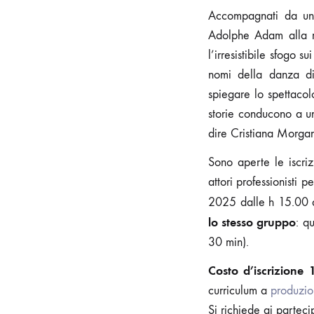
Accompagnati da un 
Adolphe Adam alla mu
l’irresistibile sfogo s
nomi della danza di 
spiegare lo spettacol
storie conducono a un
dire Cristiana Morgan
Sono aperte le iscri
attori professionist
2025 dalle h 15.00 
lo stesso gruppo
: q
30 min).
Costo d’iscrizione
curriculum a
produzio
Si richiede ai partecip