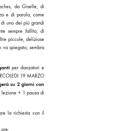
ches, da Giselle, di
nza e di parola, come
ne di uno dei più grandi
te sempre fallito, di
tre piccole, deliziose
on va spiegato, sembra
ganti
per danzatori e
 e MERCOLEDI 19 MARZO
gerà su 2 giorni con
i lezione + 1 pausa di
re la richiesta con il
 ore.