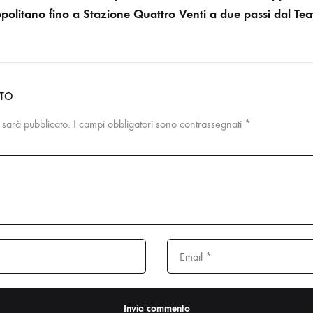
politano fino a Stazione Quattro Venti a due passi dal Tea
NTO
n sarà pubblicato.
I campi obbligatori sono contrassegnati
*