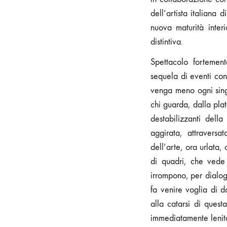
dell’artista italiana
nuova maturità inter
distintiva.
Spettacolo fortement
sequela di eventi con
venga meno ogni singo
chi guarda, dalla plat
destabilizzanti dell
aggirata, attraversa
dell’arte, ora urlata
di quadri, che vede
irrompono, per dialoga
fa venire voglia di d
alla catarsi di ques
immediatamente lenito 