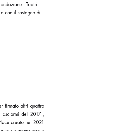
Fondazione I Teatri –
e con il sostegno di
 firmato altri quattro
lasciarmi del 2017 ,
Place creato nel 2021
, ecco un nuovo assolo