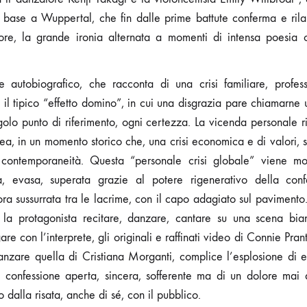
 di base a Wuppertal, che fin dalle prime battute conferma e rila
iore, la grande ironia alternata a momenti di intensa poesia 
e autobiografico, che racconta di una crisi familiare, profes
 il tipico “effetto domino”, in cui una disgrazia pare chiamarne u
lo punto di riferimento, ogni certezza. La vicenda personale ri
ea, in un momento storico che, una crisi economica e di valori, si
a contemporaneità. Questa “personale crisi globale” viene mos
ta, evasa, superata grazie al potere rigenerativo della conf
, ora sussurrata tra le lacrime, con il capo adagiato sul paviment
 la protagonista recitare, danzare, cantare su una scena bia
re con l’interprete, gli originali e raffinati video di Connie Pr
anzare quella di Cristiana Morganti, complice l’esplosione di 
ta confessione aperta, sincera, sofferente ma di un dolore mai 
dalla risata, anche di sé, con il pubblico.