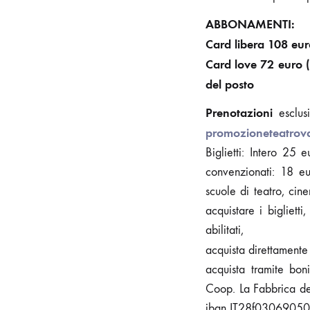
ABBONAMENTI:
Card libera 108 eur
Card love 72 euro 
del posto
Prenotazioni
esclus
promozioneteatrov
Biglietti: Intero 25
convenzionati: 18 eur
scuole di teatro, ci
acquistare i bigliet
abilitati,
acquista direttamente
acquista tramite 
Coop. La Fabbrica d
iban IT28f030690