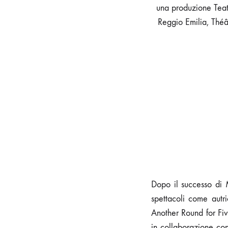
una produzione Teatr
Reggio Emilia, Théâ
Dopo il successo di M
spettacoli come aut
Another Round for Fi
in collaborazione con