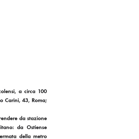
olensi, a circa 100
to Carini, 43, Roma;
prendere da stazione
itano: da Ostiense
fermata della metro