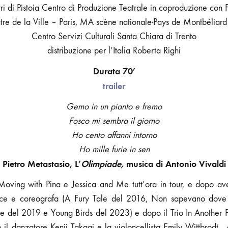
i di Pistoia Centro di Produzione Teatrale in coproduzione con 
tre de la Ville – Paris, MA scène nationale-Pays de Montbéliard 
Centro Servizi Culturali Santa Chiara di Trento
distribuzione per l’Italia Roberta Righi
Durata 70’
trailer
Gemo in un pianto e fremo
Fosco mi sembra il giorno
Ho cento affanni intorno
Ho mille furie in sen
Pietro Metastasio, L’
Olimpiade,
musica di Antonio Vivaldi
oving with Pina e Jessica and Me tutt’ora in tour, e dopo aver
rice e coreografa (A Fury Tale del 2016, Non sapevano dove 
ve del 2019 e Young Birds del 2023) e dopo il Trio In Another 
 il danzatore Kenji Takagi e la violoncellista Emily Wittbrodt 