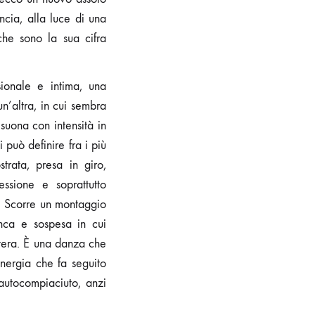
ncia, alla luce di una
che sono la sua cifra
sionale e intima, una
n’altra, in cui sembra
suona con intensità in
 può definire fra i più
trata, presa in giro,
essione e soprattutto
o. Scorre un montaggio
nca e sospesa in cui
antera. È una danza che
energia che fa seguito
autocompiaciuto, anzi