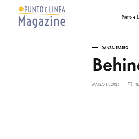
Punto e 
Punto
Settimanale
e
di
DANZA
,
TEATRO
Linea
Arte
Behin
Magazine
e
Cultura
MARZO 11, 2025
NE