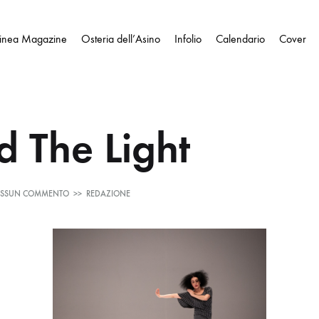
Linea Magazine
Osteria dell’Asino
Infolio
Calendario
Cover
d The Light
SU
SSUN COMMENTO
>>
REDAZIONE
BEHIND
THE
LIGHT