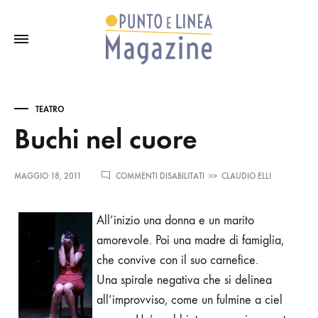
TEATRO
Buchi nel cuore
SU
MAGGIO 18, 2011
COMMENTI DISABILITATI
>>
CLAUDIO ELLI
BUCHI
NEL
CUORE
All’inizio una donna e un marito
amorevole. Poi una madre di famiglia,
che convive con il suo carnefice.
Una spirale negativa che si delinea
all’improvviso, come un fulmine a ciel