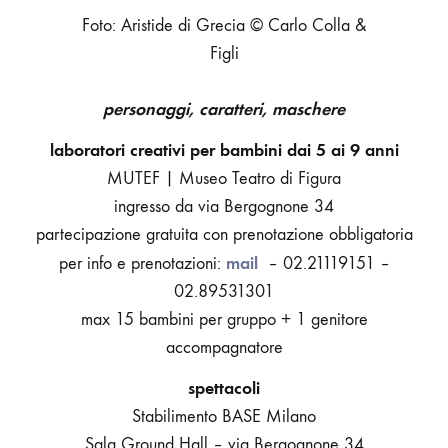
D’ESTATE
Foto: Aristide di Grecia © Carlo Colla &
2023
Figli
personaggi, caratteri, maschere
laboratori creativi per bambini dai 5 ai 9 anni
MUTEF | Museo Teatro di Figura
ingresso da via Bergognone 34
partecipazione gratuita con prenotazione obbligatoria
mail
per info e prenotazioni:
– 02.21119151 –
02.89531301
max 15 bambini per gruppo + 1 genitore
accompagnatore
spettacoli
Stabilimento BASE Milano
Sala Ground Hall – via Bergognone 34