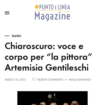
TEATRO
Chiaroscuro: voce e
corpo per “la pittora”
Artemisia Gentileschi
SU
MARZO 18, 2025
NESSUN COMMENTO
>>
PAOLA RAIMONDI
CHIAROSCURO:
VOCE
E
CORPO
PER
“LA