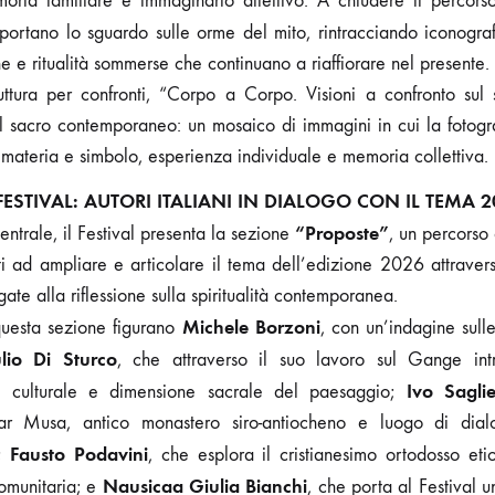
emoria familiare e immaginario affettivo. A chiudere il percors
portano lo sguardo sulle orme del mito, rintracciando iconograf
e e ritualità sommerse che continuano a riaffiorare nel presente.
ruttura per confronti, “Corpo a Corpo. Visioni a confronto sul 
sacro contemporaneo: un mosaico di immagini in cui la fotograf
materia e simbolo, esperienza individuale e memoria collettiva.
FESTIVAL: AUTORI ITALIANI IN DIALOGO CON IL TEMA 2
“Proposte”
ntrale, il Festival presenta la sezione
, un percorso
ati ad ampliare e articolare il tema dell’edizione 2026 attrave
te alla riflessione sulla spiritualità contemporanea.
Michele Borzoni
 questa sezione figurano
, con un’indagine sulle
lio Di Sturco
, che attraverso il suo lavoro sul Gange intr
Ivo Saglie
a culturale e dimensione sacrale del paesaggio;
 Musa, antico monastero siro-antiocheno e luogo di dialog
Fausto Podavini
m;
, che esplora il cristianesimo ortodosso et
Nausicaa Giulia Bianchi
comunitaria; e
, che porta al Festival 