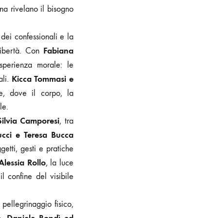
ena rivelano il bisogno
o dei confessionali e la
Fabiana
libertà. Con
sperienza morale: le
Kicca Tommasi e
ali.
e, dove il corpo, la
le.
Silvia Camporesi
, tra
ucci e Teresa Bucca
getti, gesti e pratiche
lessia Rollo
, la luce
 confine del visibile
a pellegrinaggio fisico,