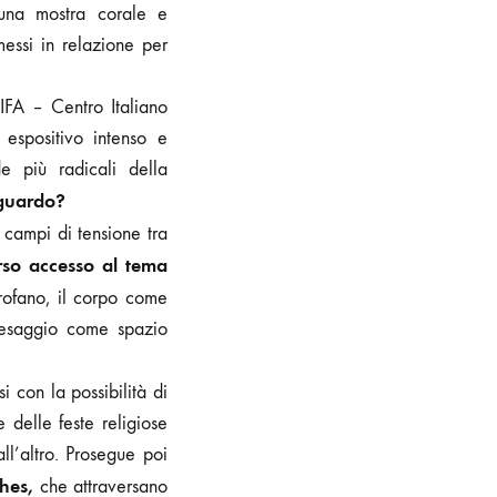
 una mostra corale e
essi in relazione per
IFA – Centro Italiano
espositivo intenso e
de più radicali della
sguardo?
 campi di tensione tra
rso accesso al tema
profano, il corpo come
paesaggio come spazio
si con la possibilità di
e delle feste religiose
ll’altro. Prosegue poi
hes,
che attraversano