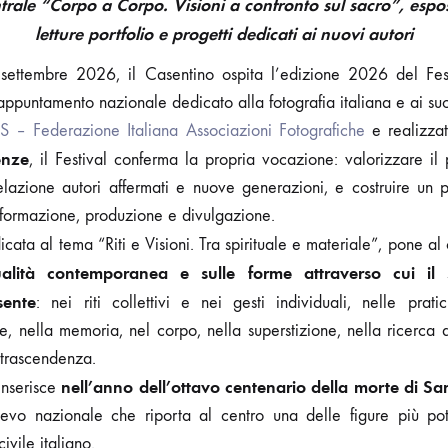
rale “Corpo a Corpo. Visioni a confronto sul sacro”, esposiz
letture portfolio e progetti dedicati ai nuovi autori
ettembre 2026, il Casentino ospita l’edizione 2026 del Fest
e appuntamento nazionale dedicato alla fotografia italiana e ai suo
S – Federazione Italiana Associazioni Fotografiche
e realizzat
enze
, il Festival conferma la propria vocazione: valorizzare il 
 relazione autori affermati e nuove generazioni, e costruire u
, formazione, produzione e divulgazione.
cata al tema “Riti e Visioni. Tra spirituale e materiale”, pone a
tualità contemporanea e sulle forme attraverso cui il
sente
: nei riti collettivi e nei gesti individuali, nelle prat
 nella memoria, nel corpo, nella superstizione, nella ricerca 
 trascendenza.
nell’anno dell’ottavo centenario della morte di Sa
inserisce
lievo nazionale che riporta al centro una delle figure più pot
civile italiano.