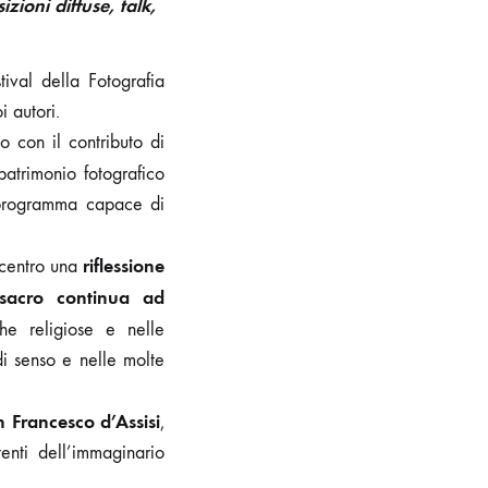
ioni diffuse, talk,
ival della Fotografia
i autori.
o con il contributo di
patrimonio fotografico
n programma capace di
riflessione
l centro una
 sacro continua ad
iche religiose e nelle
di senso e nelle molte
n Francesco d’Assisi
,
enti dell’immaginario