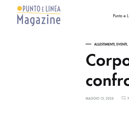
Punto e 
Punto
Settimanale
e
di
ALLESTIMENTI
,
EVENTI
,
Linea
Arte
Corpo
Magazine
e
Cultura
confr
MAGGIO 13, 2026