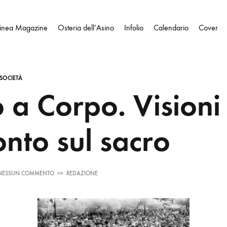
Linea Magazine
Osteria dell’Asino
Infolio
Calendario
Cover
SOCIETÀ
 a Corpo. Visioni
onto sul sacro
SU
NESSUN COMMENTO
>>
REDAZIONE
CORPO
A
CORPO.
VISIONI
A