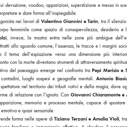
in cui devozione, voodoo, apparizioni, superstizione e messa in sc
erpretare e dare forma all’inspiegabile.
Valentino Giannini e Tarin
agonista nei lavori di
, tra il silenzi
corpo femminile come spazio di consapevolezza, desiderio e 
lzi
, invece, la mostra entra nelle zone più ambigue dell’e
ottratti allo sguardo comune, l’assenza, le tracce e i margini soci
 il tema dell’espiazione verso una dimensione più interior
fronto con la morte diventano strumenti di attraversamento spiritua
Pepi Merisio e 
tiva del paesaggio emerge nel confronto tra
Antonio Biasi
i contadini, luoghi sospesi e geografie mentali.
ettatore nel territorio dei tributi votivi e della magia, dove og
Giovanni Chiaramonte e A
orme di relazione con l’ignoto. Con
apparizione, memoria e processo mentale, capace di spostare il
emotiva e quasi sensoriale.
Tiziano Terzani e Amalia Violi
 prende forma nelle opere di
, tr