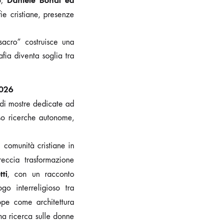
Daniele Bondì ed
o,
ie cristiane, presenze
sacro” costruisce una
ia diventa soglia tra
026
 di mostre dedicate ad
rso ricerche autonome,
 comunità cristiane in
eccia trasformazione
tti
, con un racconto
o interreligioso tra
iope come architettura
una ricerca sulle donne