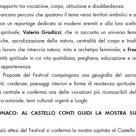
 rapporto tra vocazione, corpo, istituzione e disobbedienza.
fiancano percorsi che spostano il tema verso territori simbolici e an
con un reportage dedicato ai moderni eremiti e alla loro scelta
Valeria Gradizzi
spirituale;
, che in racconta un universo femm
iche, sacralizzazione della natura, centralità del corpo e tras
Fra
n lavoro che intreccia natura, mito e archetipo femminile; e
à spirituale in cui vita quotidiana, preghiera, educazione e i
i appartenenza.
e Proposte del Festival compongono una geografia del sac
iti, credenze, paesaggi interiori e forme di resistenza spiritual
 centrale e conferma una delle vocazioni più riconoscibili del 
a autoriale, temi culturali urgenti e luoghi.
MONACO: AL CASTELLO CONTI GUIDI LA MOSTRA SU
più attesi del Festival si conferma la mostra ospitata al Castello