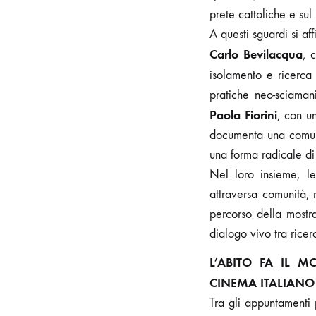
prete cattoliche e sul
A questi sguardi si af
Carlo Bevilacqua
, 
isolamento e ricerca 
pratiche neo-sciaman
Paola Fiorini
, con u
documenta una comunit
una forma radicale d
Nel loro insieme, l
attraversa comunità, r
percorso della mostra
dialogo vivo tra ricerc
L’ABITO FA IL 
CINEMA ITALIANO
Tra gli appuntamenti 