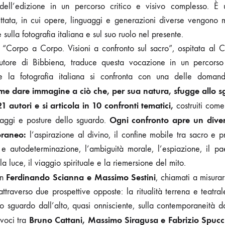
 dell’edizione in un percorso critico e visivo complesso. È
tata, in cui opere, linguaggi e generazioni diverse vengono m
 sulla fotografia italiana e sul suo ruolo nel presente.
 “Corpo a Corpo. Visioni a confronto sul sacro”, ospitata al C
Autore di Bibbiena, traduce questa vocazione in un percorso 
ale la fotografia italiana si confronta con una delle doman
me dare immagine a ciò che, per sua natura, sfugge allo 
1 autori e si articola in 10 confronti tematici,
costruiti come
Ogni confronto apre un dive
guaggi e posture dello sguardo.
oraneo:
l’aspirazione al divino, il confine mobile tra sacro e 
 e autodeterminazione, l’ambiguità morale, l’espiazione, il 
la luce, il viaggio spirituale e la riemersione del mito.
Ferdinando Scianna e Massimo Sestini
on
, chiamati a misurar
attraverso due prospettive opposte: la ritualità terrena e teatral
 lo sguardo dall’alto, quasi onnisciente, sulla contemporaneità da
Bruno Cattani, Massimo Siragusa e Fabrizio Spucc
 voci tra