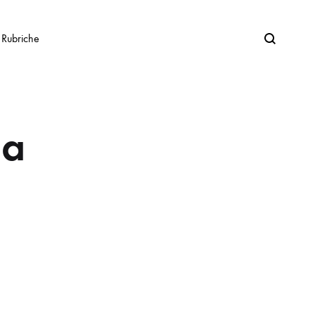
Search
Rubriche
 a