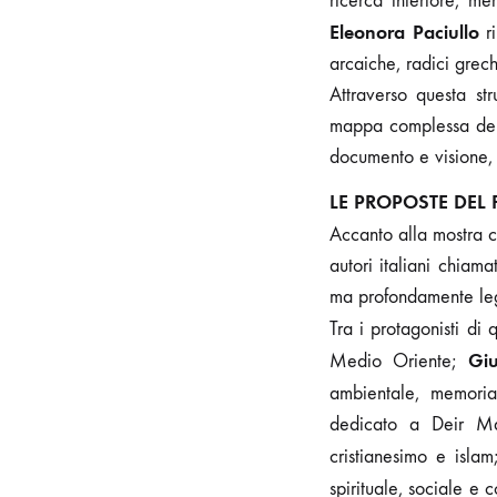
ricerca interiore, m
Eleonora Paciullo
ri
arcaiche, radici grech
Attraverso questa st
mappa complessa del 
documento e visione, 
LE PROPOSTE DEL 
Accanto alla mostra ce
autori italiani chiam
ma profondamente lega
Tra i protagonisti di
Giu
Medio Oriente;
ambientale, memori
dedicato a Deir Mar
cristianesimo e isla
spirituale, sociale e 