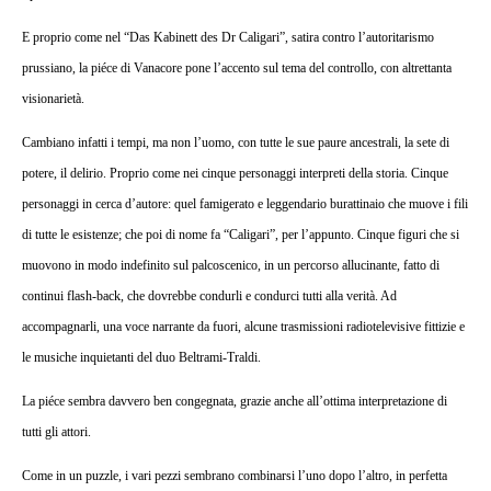
E proprio come nel “Das Kabinett des Dr Caligari”, satira contro l’autoritarismo
prussiano, la piéce di Vanacore pone l’accento sul tema del controllo, con altrettanta
visionarietà.
Cambiano infatti i tempi, ma non l’uomo, con tutte le sue paure ancestrali, la sete di
potere, il delirio.
Proprio come nei cinque personaggi interpreti della storia. Cinque
personaggi in cerca d’autore: quel famigerato e leggendario burattinaio che muove i fili
di tutte le esistenze; che poi di nome fa “Caligari”, per l’appunto.
Cinque figuri che si
muovono in modo indefinito sul palcoscenico, in un percorso allucinante, fatto di
continui flash-back, che dovrebbe condurli e condurci tutti alla verità. Ad
accompagnarli, una voce narrante da fuori, alcune trasmissioni radiotelevisive fittizie e
le musiche inquietanti del duo Beltrami-Traldi.
La piéce sembra davvero ben congegnata, grazie anche all’ottima interpretazione di
tutti gli attori.
Come in un puzzle, i vari pezzi sembrano combinarsi l’uno dopo l’altro, in perfetta