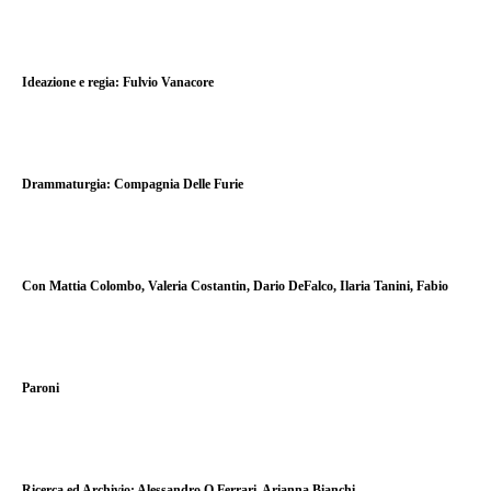
Ideazione e regia:
Fulvio Vanacore
Drammaturgia: Compagnia Delle Furie
Con
Mattia Colombo, Valeria Costantin, Dario DeFalco, Ilaria Tanini, Fabio
Paroni
Ricerca ed Archivio:
Alessandro Q Ferrari, Arianna Bianchi