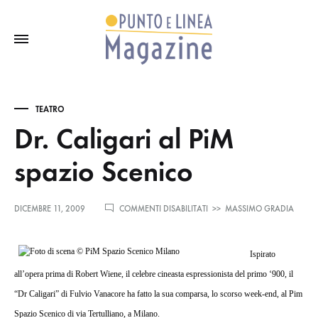
TEATRO
Dr. Caligari al PiM
spazio Scenico
SU
DICEMBRE 11, 2009
COMMENTI DISABILITATI
>>
MASSIMO GRADIA
DR.
CALIGARI
AL
Ispirato
PIM
SPAZIO
all’opera prima di Robert Wiene, il celebre cineasta espressionista del primo ‘900,
il
SCENICO
“Dr Caligari” di Fulvio Vanacore ha fatto la sua comparsa, lo scorso week-end, al Pim
Spazio Scenico di via Tertulliano, a Milano.