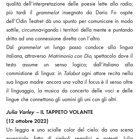
qualità dell’interpretazione delle poesie lette alla radio;
più tardi il
grammelot
insegnato da Dario Fo ospite
dell’Odin Teatret dà uno spunto per comunicare in modo
sottile, circumnavigando i territori della mente e puntando
dritto ad una connessione diretta con l’altro.
Dal
grammelot
un lungo passo conduce alla lingua
italiana, attraverso
Matrimonio con Dio
, spettacolo dove il
testo assume un senso logico; dall’italiano alla
commistione di lingua: in
Talabot
ogni attore recita nella
sua lingua madre: ancora una volta il focus è il senso oltre
il linguaggio, la musica da concerto delle voci e delle
lingue che connettono gli uomini gli uni con gli altri.
Julia Varley –
IL TAPPETO VOLANTE
(12 ottobre 2022)
Un leggio e uno scialle color del cielo: da una scena
essenziale, fatta di simboli semplici e potenti, Julia