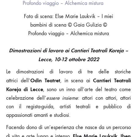
TEATRET
DELLE
Foto di scena: Else Marie Laukvik – I miei
VOCI
FEMMINILI
bambini di scena © Gaia Gulizia ©
Profondo viaggio – Alchemica mistura
Dimostrazioni di lavoro ai Cantieri Teatrali Koreja –
Lecce, 10-12 ottobre 2022
Le dimostrazioni di lavoro di tre delle storiche
Odin Teatret
Cantieri Teatrali
attrici dell’
, in scena ai
Koreja
di Lecce
, sono un inno all’arte del teatro come
celebrazione dell’
essere insieme
: attori con attori, attori
con il regista-guida, artisti teatrali e pubblico di
appassionati amanti e studiosi.
Facendo dono di un’esperienza che nasce da un percorso
Else Marie Laukvik
Iben
di vita e arte lungo e intenso,
,