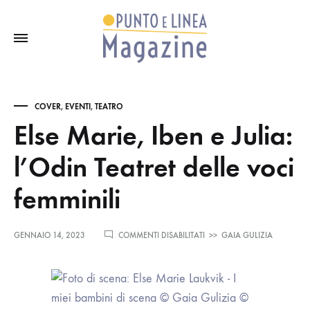
COVER
,
EVENTI
,
TEATRO
Else Marie, Iben e Julia:
l’Odin Teatret delle voci
femminili
SU
GENNAIO 14, 2023
COMMENTI DISABILITATI
>>
GAIA GULIZIA
ELSE
MARIE,
IBEN
E
JULIA:
L’ODIN