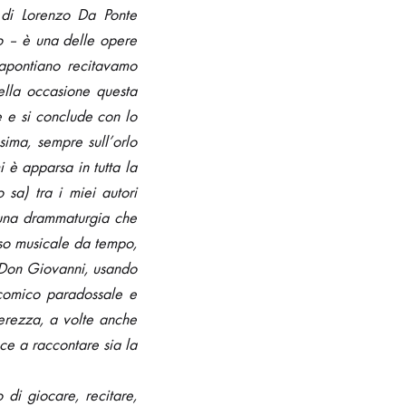
to di Lorenzo Da Ponte
io – è una delle opere
o dapontiano recitavamo
ella occasione questa
e e si conclude con lo
sima, sempre sull’orlo
 è apparsa in tutta la
sa) tra i miei autori
 una drammaturgia che
orso musicale da tempo,
è Don Giovanni, usando
 comico paradossale e
gerezza, a volte anche
ce a raccontare sia la
di giocare, recitare,