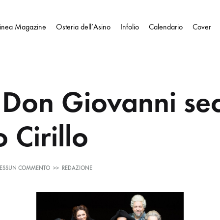
Linea Magazine
Osteria dell’Asino
Infolio
Calendario
Cover
 Don Giovanni se
 Cirillo
SU
ESSUN COMMENTO
>>
REDAZIONE
ERT
–
DON
GIOVANNI
SECONDO