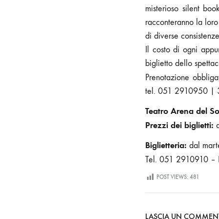
misterioso silent bo
racconteranno la loro 
di diverse consistenze
Il costo di ogni ap
biglietto dello spetta
Prenotazione obbligat
tel. 051 2910950 |
Teatro Arena del S
Prezzi dei biglietti:
Biglietteria:
dal mart
Tel. 051 2910910 –
POST VIEWS:
481
LASCIA UN COMME