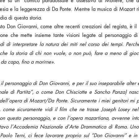
are su un “comico paradossale e ossessivo di Molière, che a v
oesia e la leggerezza di Da Ponte. Mentre la musica di Mozart r
dia di questa storia.
o Don Giovanni, come altre recenti creazioni del regista, è il
ione che mette insieme tante visioni legate al personaggio 
i di interpretare la natura dei miti nel corso dei tempi. Perch
che la storia di chi non vuole, o non può, fare a meno di gioca
a da capo, fino a morirne».
il personaggio di Don Giovanni, e per il suo inseparabile alte
le di Partita”, o come Don Chisciotte e Sancho Panza) nasce a
dell’opera di Mozart/Da Ponte. Sicuramente i miei genitori mi 
 come sicuramente vidi il film che ne trasse Joseph Losey ne
on questo personaggio, e con l’opera mozartiana, avvenne intor
ntavo l’Accademia Nazionale d’Arte Drammatica di Roma. Uno s
 Paolo Terni, ci fece lavorare proprio sul “Don Giovanni” e in