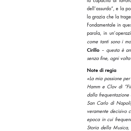
la capacità di lavor
dell’assurdo”, e la p
la grazia che la trage
Fondamentale in quest
parola, in un’operaz
come tanti sono i mod
Cirillo
–
questa è an
senza fine, ogni volt
Note di regia
«La mia passione per 
Hamm e Clov di “Fina
dalla frequentazione 
San Carlo di Napoli,
veramente decisivo c
epoca in cui freque
Storia della Musica,