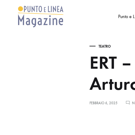
Punto e 
Punto
Settimanale
e
di
TEATRO
Linea
Arte
ERT –
Magazine
e
Cultura
Arturo
FEBBRAIO 6, 2025
N