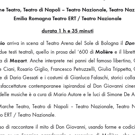
 Teatro, Teatro di Napoli – Teatro Nazionale, Teatro Na
Emilia Romagna Teatro ERT / Teatro Nazionale
durata 1 h e 35 minuti
aio
Don
arriva in scena al Teatro Arena del Sole di Bologna il
Molière
due testi teatrali, quello in prosa del ‘600 di
e il libret
Mozart
ra di
. Anche interprete nei panni del famoso libertino, C
 Ciani, Rosario Giglio, Francesco Petruzzelli, Giulia Trippetta,
 di Dario Gessati e i costumi di Gianluca Falaschi, storici colla
 sfaccettature contemporanee ispirandosi al Don Giovanni cine
delle musiche è a cura di Mario Autore e le luci di Simone De A
arche Teatro, Teatro di Napoli – Teatro Nazionale, Teatro 
o ERT / Teatro Nazionale.
iso di raccontare il mito di Don Giovanni, usando forme e codic