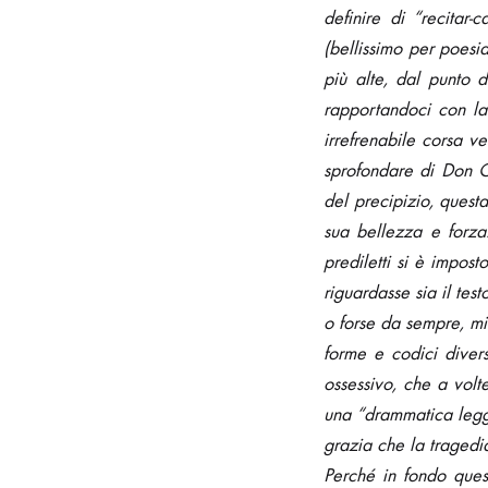
definire di “recitar-
(bellissimo per poesi
più alte, dal punto di
rapportandoci con la
irrefrenabile corsa v
sprofondare di Don Gi
del precipizio, quest
sua bellezza e forza
prediletti si è impo
riguardasse sia il tes
o forse da sempre, mi
forme e codici diver
ossessivo, che a volt
una “drammatica legge
grazia che la tragedia
Perché in fondo ques