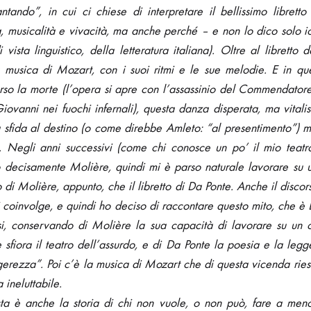
cantando”, in cui ci chiese di interpretare il bellissimo libret
a, musicalità e vivacità, ma anche perché – e non lo dico solo 
 vista linguistico, della letteratura italiana). Oltre al librett
 musica di Mozart, con i suoi ritmi e le sue melodie. E in qu
erso la morte (l’opera si apre con l’assassinio del Commendator
ovanni nei fuochi infernali), questa danza disperata, ma vitalis
a sfida al destino (o come direbbe Amleto: “al presentimento”) mi
. Negli anni successivi (come chi conosce un po’ il mio teatro 
sto decisamente Molière, quindi mi è parso naturale lavorare su
to di Molière, appunto, che il libretto di Da Ponte. Anche il disc
 coinvolge, e quindi ho deciso di raccontare questo mito, che 
si, conservando di Molière la sua capacità di lavorare su un
e sfiora il teatro dell’assurdo, e di Da Ponte la poesia e la leg
rezza”. Poi c’è la musica di Mozart che di questa vicenda ries
 ineluttabile.
ta è anche la storia di chi non vuole, o non può, fare a meno 