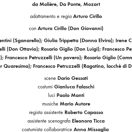
da Molière, Da Ponte, Mozart
Arturo Cirillo
adattamento e regia
Arturo Cirillo (Don Giovanni)
con
tini (Sganarello); Giulia Trippetta (Donna Elvira); Irene
lli (Don Ottavio); Rosario Giglio (Don Luigi); Francesco Pet
a); Francesco Petruzzelli (Un povero); Rosario Giglio (Co
or Quaresima); Francesco Petruzzelli (Ragotino, lacchè di 
Dario Gessati
scene
Gianluca Falaschi
costumi
Paolo Manti
luci
Mario Autore
musiche
Roberto Capasso
regista assistente
Eleonora Ticca
assistente scenografa
Anna Missaglia
costumista collaboratrice