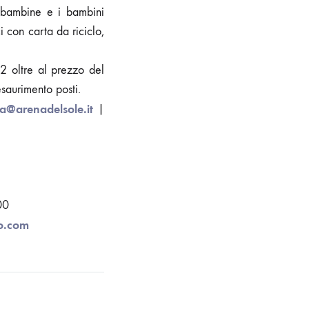
e bambine e i bambini
i con carta da riciclo,
 oltre al prezzo del
esaurimento posti.
la@arenadelsole.it
|
00
o.com