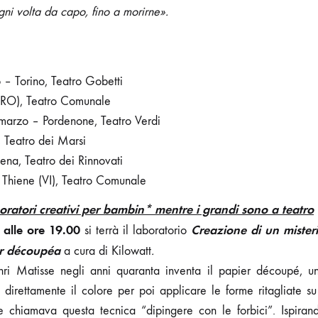
gni volta da capo, fino a morirne».
 – Torino, Teatro Gobetti
(RO), Teatro Comunale
 marzo – Pordenone, Teatro Verdi
 Teatro dei Marsi
ena, Teatro dei Rinnovati
 Thiene (VI), Teatro Comunale
ratori creativi per bambin* mentre i grandi sono a teatro
 alle ore 19.00
Creazione di un misteri
si terrà il laboratorio
er découpéa
a cura di Kilowatt
.
enri Matisse negli anni quaranta inventa il papier découpé, u
re direttamente il colore per poi applicare le forme ritagliate s
e chiamava questa tecnica “dipingere con le forbici”. Ispirando