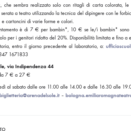
ok, che sembra realizzato solo con ritagli di carta colorata, l
serata a teatro utilizzando la tecnica del dipingere con le forbic
 e cartoncini di varie forme e colori
.
puntamento è di 7 € per bambin*, 10 € se le/i bambin* sono 2
colo per i genitori ridotto del 20%. Disponibilità limitata e fino a 
ufficioscuo
oria, entro il giorno precedente al laboratorio, a:
 347 1671833
ole, via Indipendenza 44
da 7 € a 27 €
edì al sabato dalle ore 11.00 alle 14.00 e dalle 16.30 alle 19.
biglietteria@arenadelsole.it
bologna.emiliaromagnateatr
–
NTO