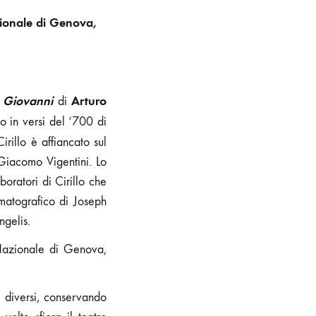
zionale di Genova,
 Giovanni
Arturo
di
to in versi del ‘700 di
irillo è affiancato sul
 Giacomo Vigentini. Lo
boratori di Cirillo che
matografico di Joseph
ngelis.
Nazionale di Genova,
i diversi, conservando