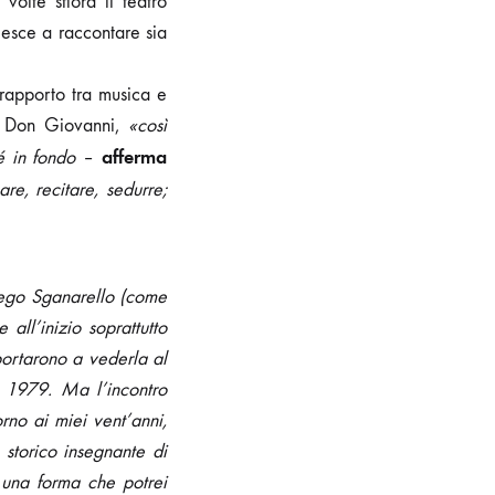
olte sfiora il teatro
iesce a raccontare sia
 rapporto tra musica e
di Don Giovanni,
«così
afferma
é in fondo
–
re, recitare, sedurre;
r ego Sganarello (come
ll’inizio soprattutto
portarono a vederla al
l 1979. Ma l’incontro
no ai miei vent’anni,
torico insegnante di
 una forma che potrei