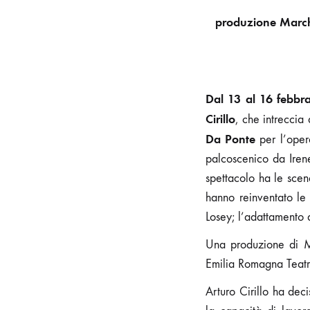
produzione Marche
Dal 13 al 16 febbr
Cirillo
, che intreccia 
Da Ponte
per l’ope
palcoscenico da Irene
spettacolo ha le scene
hanno reinventato le
Losey; l’adattamento 
Una produzione di M
Emilia Romagna Teatr
Arturo Cirillo ha dec