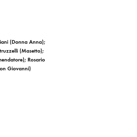
 Ciani (Donna Anna);
ruzzelli (Masetto);
mmendatore); Rosario
Don Giovanni)