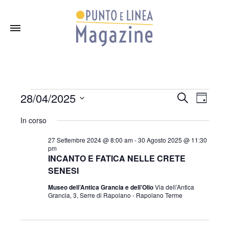
28/04/2025
C
E
E
Eventi
G
e
i
S
r
In corso
v
o
c
e
v
r
a
27 Settembre 2024 @ 8:00 am
-
30 Agosto 2025 @ 11:30
l
n
e
for
pm
o
e
INCANTO E FATICA NELLE CRETE
e
n
z
SENESI
i
Museo dell’Antica Grancia e dell’Olio
Via dell’Antica
t
n
28
Grancia, 3, Serre di Rapolano - Rapolano Terme
o
n
o
a