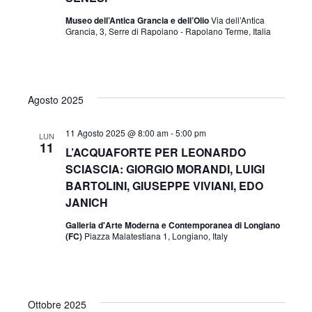
t
n
o
Museo dell’Antica Grancia e dell’Olio
Via dell’Antica
Grancia, 3, Serre di Rapolano - Rapolano Terme, Italia
n
o
t
a
V
l
a
i
Agosto 2025
i
d
a
s
11 Agosto 2025 @ 8:00 am
-
5:00 pm
R
LUN
11
t
L’ACQUAFORTE PER LEONARDO
t
SCIASCIA: GIORGIO MORANDI, LUIGI
a
i
BARTOLINI, GIUSEPPE VIVIANI, EDO
.
e
JANICH
c
Galleria d'Arte Moderna e Contemporanea di Longiano
N
(FC)
Piazza Malatestiana 1, Longiano, Italy
a
e
v
Ottobre 2025