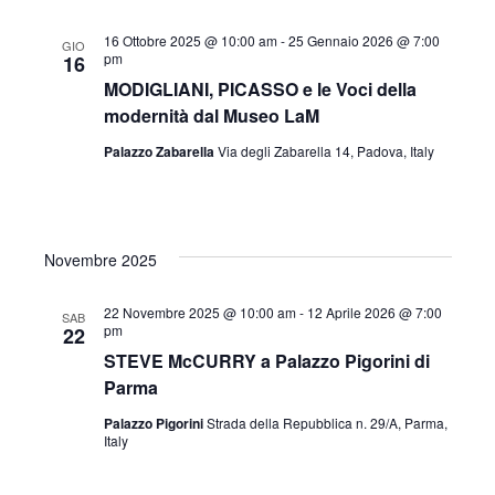
r
i
16 Ottobre 2025 @ 10:00 am
-
25 Gennaio 2026 @ 7:00
GIO
pm
16
c
g
MODIGLIANI, PICASSO e le Voci della
modernità dal Museo LaM
a
a
Palazzo Zabarella
Via degli Zabarella 14, Padova, Italy
z
e
i
Novembre 2025
v
o
22 Novembre 2025 @ 10:00 am
-
12 Aprile 2026 @ 7:00
SAB
n
pm
22
i
STEVE McCURRY a Palazzo Pigorini di
e
Parma
s
Palazzo Pigorini
Strada della Repubblica n. 29/A, Parma,
Italy
t