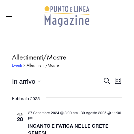
Allestimenti/Mostre
Eventi
Allestimenti/Mostre
In arrivo
C
Eventi
E
E
L
e
i
S
r
v
s
c
e
Febbraio 2025
v
t
a
l
a
e
27 Settembre 2024 @ 8:00 am
-
30 Agosto 2025 @ 11:30
e
VEN
pm
28
e
n
z
INCANTO E FATICA NELLE CRETE
i
SENESI