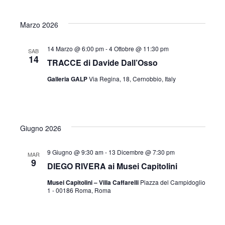
e
Marzo 2026
14 Marzo @ 6:00 pm
-
4 Ottobre @ 11:30 pm
SAB
N
14
TRACCE di Davide Dall’Osso
Galleria GALP
Via Regina, 18, Cernobbio, Italy
a
v
Giugno 2026
i
9 Giugno @ 9:30 am
-
13 Dicembre @ 7:30 pm
MAR
9
DIEGO RIVERA ai Musei Capitolini
g
Musei Capitolini – Villa Caffarelli
Piazza del Campidoglio
1 - 00186 Roma, Roma
a