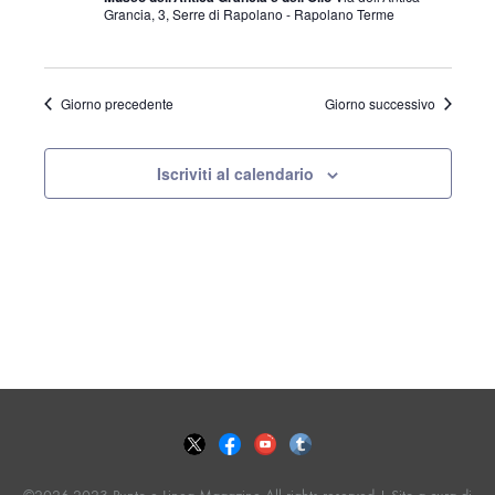
t
Dicembre
n
Grancia, 3, Serre di Rapolano - Rapolano Terme
o
n
o
2024
t
a
Giorno precedente
Giorno successivo
V
l
a
i
i
Iscriviti al calendario
d
a
s
R
t
t
a
i
.
e
c
N
a
e
v