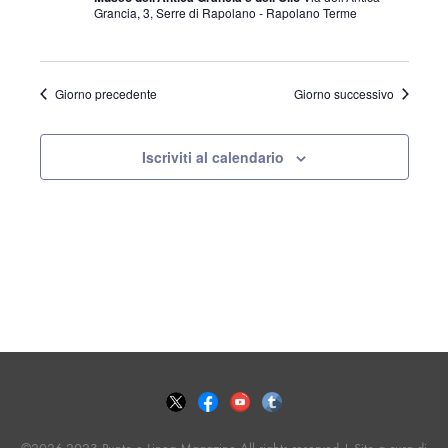
t
Febbraio
n
Grancia, 3, Serre di Rapolano - Rapolano Terme
o
n
o
2025
t
a
Giorno precedente
Giorno successivo
V
l
a
i
i
Iscriviti al calendario
d
a
s
R
t
t
a
i
.
e
c
N
a
e
v