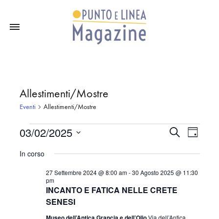
Allestimenti/Mostre
Eventi
Allestimenti/Mostre
03/02/2025
C
Eventi
E
E
G
e
i
S
r
In corso
v
o
c
e
for
v
r
a
27 Settembre 2024 @ 8:00 am
-
30 Agosto 2025 @ 11:30
l
n
e
pm
o
e
INCANTO E FATICA NELLE CRETE
3
e
n
z
SENESI
i
Museo dell’Antica Grancia e dell’Olio
Via dell’Antica