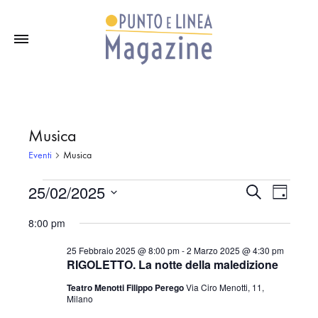
Musica
Eventi
Musica
25/02/2025
C
Eventi
E
E
G
e
i
S
r
8:00 pm
v
o
c
e
for
v
r
a
25 Febbraio 2025 @ 8:00 pm
-
2 Marzo 2025 @ 4:30 pm
l
n
e
RIGOLETTO. La notte della maledizione
o
e
25
e
Teatro Menotti Filippo Perego
Via Ciro Menotti, 11,
n
z
Milano
i