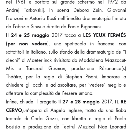
nel 1961 e portato sul grande schermo nel 1972 da
Andrej Tarkovskij. In scena Debora Zuin, Giovanni
Franzoni e Antonio Rosti nell’inedita drammaturgia firmata
da Fabrizio Sinisi e diretta da Paolo Bignamini.
Il 24 e 25 maggio
LES YEUX FERMÉS
2017 tocca a
(per non vedere
), uno spettacolo in francese con
sottotitoli in italiano, sullo sfondo della drammaturgia de “I
ciechi” di Maeterlinck rivisitata da Maddalena Mazzocut-
Mis e Tancredi Gusman, produzione Résonance(s)
Théâtre, per la regia di Stephen Pisani. Imparare a
chiudere gli occhi e ad ascoltare, per ‘vedere’ meglio e
afferrare la complessità dell’essere umano.
il 27 e 28 maggio
IL RE
Infine, chiude il progetto
2017,
CERVO
,un’opera di Angelo Inglese, tratta da una fiaba
teatrale di Carlo Gozzi, con libretto e regia di Paolo
Bosisio e produzione de Teatrul Muzical Nae Leonard