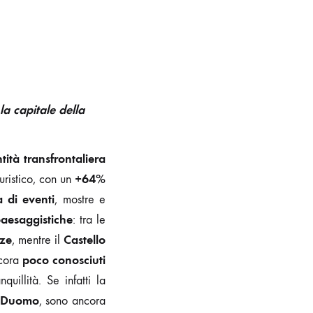
la capitale della
tità transfrontaliera
+64%
uristico, con un
 di eventi
, mostre e
paesaggistiche
: tra le
ze
Castello
, mentre il
poco conosciuti
cora
quillità. Se infatti la
Duomo
, sono ancora