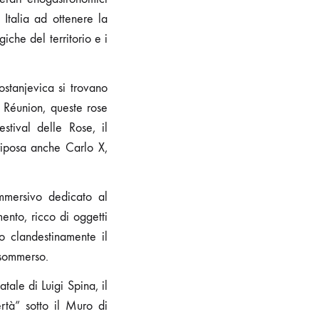
n Italia ad ottenere la
che del territorio e i
ostanjevica si trovano
i Réunion, queste rose
stival delle Rose, il
 riposa anche Carlo X,
mmersivo dedicato al
mento, ricco di oggetti
o clandestinamente il
 sommerso.
atale di Luigi Spina, il
rtà” sotto il Muro di