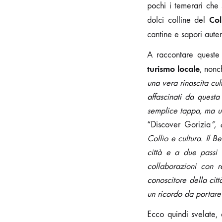
pochi i temerari che 
Col
dolci colline del
cantine e sapori auten
A raccontare queste p
turismo locale
, non
una vera rinascita cul
affascinati da questa
semplice tappa, ma un
“Discover Gorizia
”, 
Collio e cultura. Il 
città e a due passi
collaborazioni con r
conoscitore della cit
un ricordo da portare
Ecco quindi svelate,