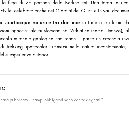
o la fuga di 29 persone dalla Berlino Est. Una targa lo ric
civile, celebrato anche nei Giardini dei Giusti e in vari documen
rno spartiacque naturale tra due mari:
i torrenti e i fiumi c
ioni opposte: alcuni sfociano nell’Adriatico (come l’Isonzo), a
colo miracolo geologico che rende il parco un crocevia invisi
 di trekking spettacolari, immersi nella natura incontaminata, 
delle esperienze outdoor.
NTO
n sarà pubblicato.
I campi obbligatori sono contrassegnati
*