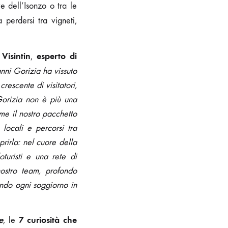
ve dell’Isonzo o tra le
 perdersi tra vigneti,
 Visintin
esperto di
,
anni Gorizia ha vissuto
rescente di visitatori,
 Gorizia non è più una
me il nostro pacchetto
 locali e percorsi tra
rirla: nel cuore della
uristi e una rete di
nostro team, profondo
ando ogni soggiorno in
e
7 curiosità che
, le