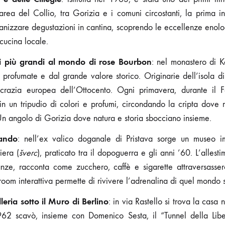
l’area del Collio, tra Gorizia e i comuni circostanti, la prima i
nizzare degustazioni in cantina, scoprendo le eccellenze enologi
 cucina locale.
ni più grandi al mondo di rose Bourbon
: nel monastero di K
, profumate e dal grande valore storico. Originarie dell’isola d
tocrazia europea dell’Ottocento. Ogni primavera, durante il Fe
 in un tripudio di colori e profumi, circondando la cripta dove
 Un angolo di Gorizia dove natura e storia sbocciano insieme.
ando
: nell’ex valico doganale di Pristava sorge un museo i
iera (
šverc
), praticato tra il dopoguerra e gli anni ’60. L’allesti
nze, racconta come zucchero, caffè e sigarette attraversasser
oom interattiva permette di rivivere l’adrenalina di quel mondo
lleria sotto il Muro di Berlino
: in via Rastello si trova la casa n
62 scavò, insieme con Domenico Sesta, il “Tunnel della Libe