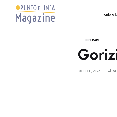
Punto e 
Punto
Settimanale
e
di
ITINERARI
Linea
Arte
Goriz
Magazine
e
Cultura
LUGLIO 11, 2025
NE