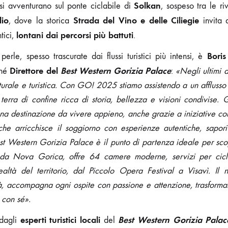
Solkan
si avventurano sul ponte ciclabile di
, sospeso tra le ri
lio
Strada del Vino e delle Ciliegie
, dove la storica
invita a
lontani dai percorsi più battuti
tici,
.
Boris
erle, spesso trascurate dai flussi turistici più intensi, è
Direttore del
Best Western Gorizia Palace
ché
:
«Negli ultimi 
turale e turistica. Con GO! 2025 stiamo assistendo a un afflusso c
 terra di confine ricca di storia, bellezza e visioni condivise.
a destinazione da vivere appieno, anche grazie a iniziative co
che arricchisce il soggiorno con esperienze autentiche, sapori
Best Western Gorizia Palace è il punto di partenza ideale per scop
 da Nova Gorica, offre 64 camere moderne, servizi per ciclot
ealtà del territorio, dal Piccolo Opera Festival a Visavì. Il 
tà, accompagna ogni ospite con passione e attenzione, trasform
 con sé».
esperti turistici locali
Best Western Gorizia Palac
 dagli
del