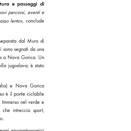
atura e passaggi di
vi percorsi, eventi e
asso lento»
, conclude
separata dal Muro di
li sono segnati da una
vena a Nova Gorica. Un
lla jugoslava; è stato
talia) e Nova Gorica
so è il ponte ciclabile
a. Immerso nel verde e
 che intreccia sport,
o.
nerari enogastronomici