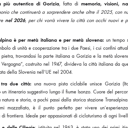
 più autentica di Gorizia
memoria, visioni, n
, fatta di
onio che continuerà a sorprendere anche oltre il 2025, con nuo
nel 2026
ire
, per chi vorrà vivere la città con occhi nuovi e p
alpina è per metà italiana e per metà slovena:
un tempo 
mbolo di unità e cooperazione tra i due Paesi, i cui confini attua
i pietra, trovandosi la parte italiana a Gorizia e la metà slo
Vergogna”, costruito nel 1947, divideva la città italiana da que
rata della Slovenia nell’UE nel 2004.
 tra due città:
una nuova pista ciclabile unisce Gorizia (I
 un itinerario suggestivo lungo il fiume Isonzo. Cuore del percor
a natura e storia, a pochi passi dalla storica stazione Transalpin
mi mozzafiato, è il punto perfetto per vivere un’esperienza
 frontiera. Ideale per appassionati di cicloturismo di ogni livell
e delle Ciliegie
: istituita nel 1963, è stata uno dei primi iti