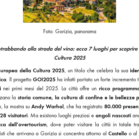
Foto: Gorizia, panorama
trabbando alla strada del vino: ecco 7 luoghi per scoprire 
Cultura 2025
Europea della Cultura 2025
iden
, un titolo che celebra la sua
ica
GO!2025
. Il progetto
ha infatti portato un forte incremento t
i
ricco programma
nei primi mesi del 2025. La città offre un
storia comune, la cultura di confine e le bellezze 
zzano la
Andy Warhol
80.000 presen
te, la mostra su
, che ha registrato
28 visitatori
angoli nascosti
. Ma esistono luoghi preziosi e
an
ica dell’overtourism
, dove poter visitare la città in totale tran
Castello
isti che arrivano a Gorizia si concentra attorno al
o al