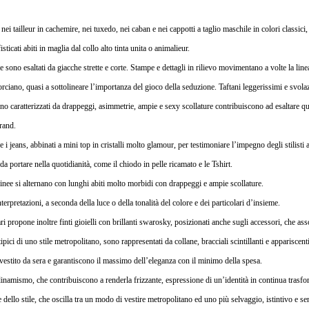
nei tailleur in cachemire, nei tuxedo, nei caban e nei cappotti a taglio maschile in colori classici
isticati abiti in maglia dal collo alto tinta unita o animalieur.
re sono esaltati da giacche strette e corte. Stampe e dettagli in rilievo movimentano a volte la line
rciano, quasi a sottolineare l’importanza del gioco della seduzione. Taftani leggerissimi e svol
no caratterizzati da drappeggi, asimmetrie, ampie e sexy scollature contribuiscono ad esaltare qu
brand.
 jeans, abbinati a mini top in cristalli molto glamour, per testimoniare l’impegno degli stilisti a
da portare nella quotidianità, come il chiodo in pelle ricamato e le Tshirt.
le linee si alternano con lunghi abiti molto morbidi con drappeggi e ampie scollature.
terpretazioni, a seconda della luce o della tonalità del colore e dei particolari d’insieme.
ri propone inoltre finti gioielli con brillanti swarosky, posizionati anche sugli accessori, che a
tipici di uno stile metropolitano, sono rappresentati da collane, bracciali scintillanti e appariscen
 vestito da sera e garantiscono il massimo dell’eleganza con il minimo della spesa.
 dinamismo, che contribuiscono a renderla frizzante, espressione di un’identità in continua trasf
ello stile, che oscilla tra un modo di vestire metropolitano ed uno più selvaggio, istintivo e s