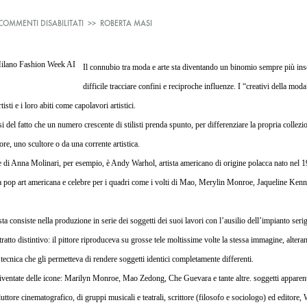
SU
COMMENTI DISABILITATI
>>
ROBERTA MASI
I
COLORI
VIVACI
Il connubio tra moda e arte sta diventando un binomio sempre più insc
DI
ANDY
difficile tracciare confini e reciproche influenze. I “creativi della moda
WAHROL
sti e i loro abiti come capolavori artistici.
E
LE
 del fatto che un numero crescente di stilisti prenda spunto, per differenziare la propria collezi
STAMPE
ore, uno scultore o da una corrente artistica.
ANIMALIER
RISCALDANO
ale di Anna Molinari, per esempio, è Andy Warhol, artista americano di origine polacca nato nel
L’INVERNO
a pop art americana e celebre per i quadri come i volti di Mao, Merylin Monroe, Jaqueline Ken
DI
BLUMARINE
ista consiste nella produzione in serie dei soggetti dei suoi lavori con l’ausilio dell’
impianto serig
o tratto distintivo: il pittore riproduceva su grosse tele moltissime volte la stessa immagine, alte
 tecnica che gli permetteva di rendere soggetti identici completamente differenti.
ventate delle icone:
Marilyn Monroe
,
Mao Zedong
,
Che Guevara
e tante altre. soggetti appare
duttore cinematografico, di gruppi musicali e teatrali, scrittore (filosofo e sociologo) ed editore