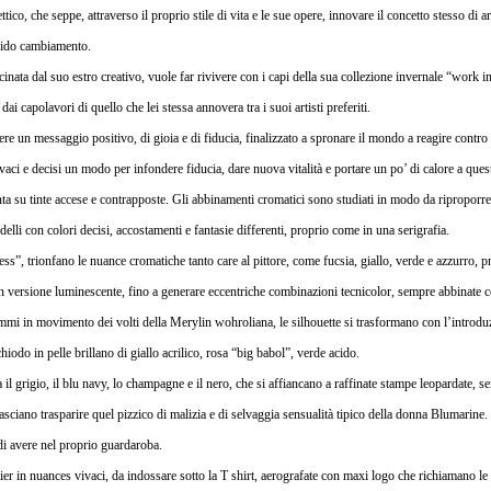
ico, che seppe, attraverso il proprio stile di vita e le sue opere, innovare il concetto stesso di 
apido cambiamento.
nata dal suo estro creativo, vuole far rivivere con i capi della sua collezione invernale “work in
ai capolavori di quello che lei stessa annovera tra i suoi artisti preferiti.
ttere un messaggio positivo, di gioia e di fiducia, finalizzato a spronare il mondo a reagire cont
vivaci e decisi un modo per infondere fiducia, dare nuova vitalità e portare un po’ di calore a que
nta su tinte accese e contrapposte. Gli abbinamenti cromatici sono studiati in modo da riproporre
elli con colori decisi, accostamenti e fantasie differenti, proprio come in una serigrafia.
ss”, trionfano le nuance cromatiche tanto care al pittore, come fucsia, giallo, verde e azzurro, pro
in versione luminescente, fino a generare eccentriche combinazioni tecnicolor, sempre abbinate 
mi in movimento dei volti della Merylin wohroliana, le silhouette si trasformano con l’introduz
chiodo in pelle brillano di giallo acrilico, rosa “big babol”, verde acido.
 grigio, il blu navy, lo champagne e il nero, che si affiancano a raffinate stampe leopardate, s
asciano trasparire quel pizzico di malizia e di selvaggia sensualità tipico della donna Blumarine.
 di avere nel proprio guardaroba.
ier in nuances vivaci, da indossare sotto la T shirt, aerografate con maxi logo che richiamano le 