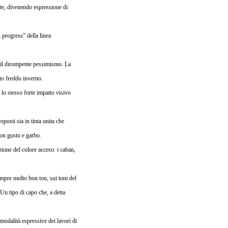
arte, divenendo espressione di
 progress” della linea
ro il dirompente pessimismo. La
sto freddo inverno.
 lo stesso forte impatto visivo
posti sia in tinta unita che
con gusto e garbo.
ione del colore acceso: i caban,
empre molto bon ton, sui toni del
Un tipo di capo che, a detta
modalità espressive dei lavori di