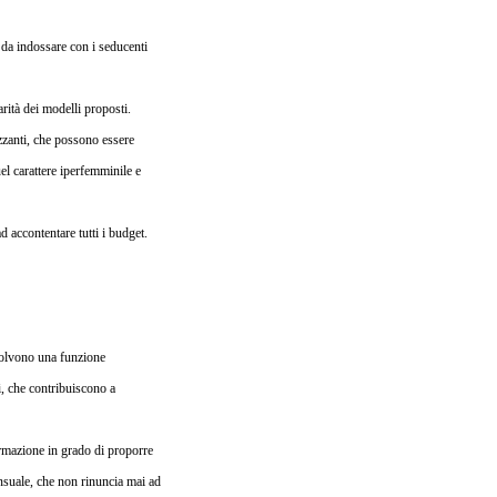
, da indossare con i seducenti
arità dei modelli proposti.
azzanti, che possono essere
el carattere iperfemminile e
d accontentare tutti i budget.
ssolvono una funzione
ti, che contribuiscono a
ormazione in grado di proporre
ensuale, che non rinuncia mai ad