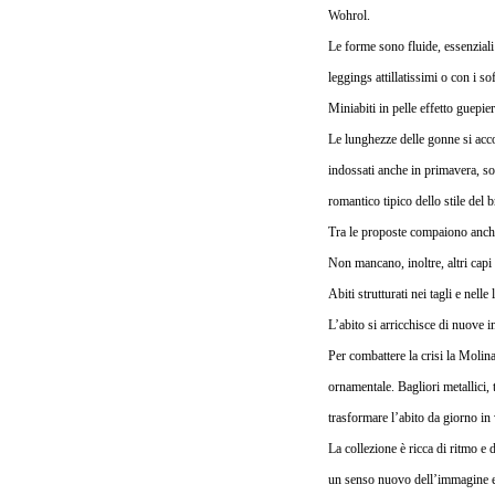
Wohrol.
Le forme sono fluide, essenziali 
leggings attillatissimi o con i sof
Miniabiti in pelle effetto guepie
Le lunghezze delle gonne si acco
indossati anche in primavera, so
romantico tipico dello stile del 
Tra le proposte compaiono anche i
Non mancano, inoltre, altri capi 
Abiti strutturati nei tagli e nel
L’abito si arricchisce di nuove in
Per combattere la crisi la Molina
ornamentale. Bagliori metallici, 
trasformare l’abito da giorno in
La collezione è ricca di ritmo e
un senso nuovo dell’immagine e d