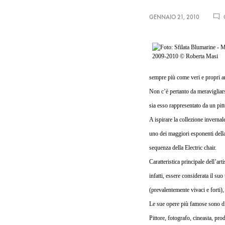
GENNAIO 21, 2010
sempre più come veri e propri arti
Non c’è pertanto da meravigliarsi
sia esso rappresentato da un pitt
A ispirare la collezione invern
uno dei maggiori esponenti dell
sequenza della Electric chair.
Caratteristica principale dell’art
infatti, essere considerata il su
(prevalentemente vivaci e forti),
Le sue opere più famose sono di
Pittore, fotografo, cineasta, pro