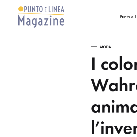
Punto e 
Punto
Settimanale
e
di
MODA
Linea
Arte
I colo
Magazine
e
Cultura
Wahro
anima
l’inv