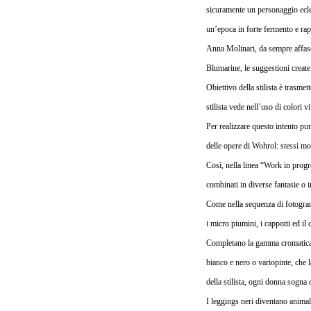
sicuramente un personaggio eclett
un’epoca in forte fermento e r
Anna Molinari, da sempre affasci
Blumarine, le suggestioni create d
Obiettivo della stilista è trasme
stilista vede nell’uso di colori 
Per realizzare questo intento pu
delle opere di Wohrol: stessi mod
Così, nella linea “Work in progre
combinati in diverse fantasie o 
Come nella sequenza di fotogram
i micro piumini, i cappotti ed il 
Completano la gamma cromatica il
bianco e nero o variopinte, che l
della stilista, ogni donna sogna
I leggings neri diventano animal