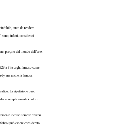
indibile, tanto da rendere
” sono, infatti, considerati
one, proprio dal mondo dell’arte,
 1928 a Pittsurgh, famoso come
nedy, ma anche la famosa
rafico
. La ripetizione può,
randone semplicemente i colori
ntemente identici sempre diversi.
, Wohrol può essere considerato