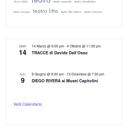
silvio soldini
teatro arsenale
teatro clandestino
teatro litta
teatro europa
teatro litta milano
teatro manzoni
14 Marzo @ 6:00 pm
-
4 Ottobre @ 11:30 pm
MAR
14
TRACCE di Davide Dall’Osso
9 Giugno @ 9:30 am
-
13 Dicembre @ 7:30 pm
GIU
9
DIEGO RIVERA ai Musei Capitolini
Vedi Calendario