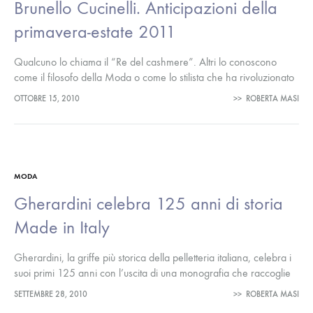
Brunello Cucinelli. Anticipazioni della
primavera-estate 2011
Qualcuno lo chiama il “Re del cashmere”. Altri lo conoscono
come il filosofo della Moda o come lo stilista che ha rivoluzionato
il mercato tradizionale del settore, inventando il cashmere…
OTTOBRE 15, 2010
>>
ROBERTA MASI
MODA
Gherardini celebra 125 anni di storia
Made in Italy
Gherardini, la griffe più storica della pelletteria italiana, celebra i
suoi primi 125 anni con l’uscita di una monografia che raccoglie
in un volume inedito, i cui testi giornalistici sono…
SETTEMBRE 28, 2010
>>
ROBERTA MASI