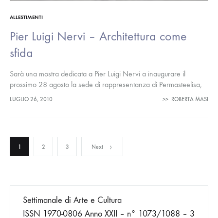
ALLESTIMENTI
Pier Luigi Nervi – Architettura come
sfida
Sarà una mostra dedicata a Pier Luigi Nervi a inaugurare il
prossimo 28 agosto la sede di rappresentanza di Permasteelisa,
sul Canal Grande, a Palazzo Giustinian Lolin a Venezia: Pier…
LUGLIO 26, 2010
>>
ROBERTA MASI
Paginazione
1
2
3
Next
degli
Settimanale di Arte e Cultura
articoli
ISSN 1970-0806 Anno XXII – n° 1073/1088 – 3