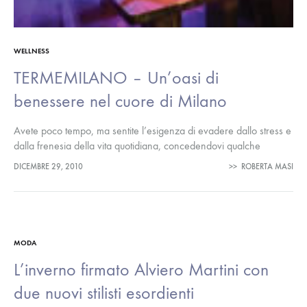
WELLNESS
TERMEMILANO – Un’oasi di
benessere nel cuore di Milano
Avete poco tempo, ma sentite l’esigenza di evadere dallo stress e
dalla frenesia della vita quotidiana, concedendovi qualche
momento di sano relax? Le TERMEMILANO potrebbero essere
DICEMBRE 29, 2010
>>
ROBERTA MASI
l’idea giusta per voi.…
MODA
L’inverno firmato Alviero Martini con
due nuovi stilisti esordienti