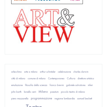
arlecchino
arte a milano
arthur schnitzler
celebrazione
charles darwin
Cultura
città di milano
comune di milano
Contemporaneo
direttore artistico
emulazione
filosofia della scienza
franco brevini
gabriele salvatores
inferi
Milano
john barth
lionello cerri
paestum
piccolo teatro di milano
programmazione
regione lombardia
piero mazzarella
samuel beckett
Teatro