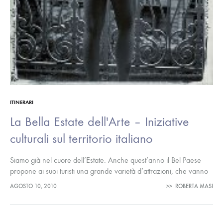
ITINERARI
La Bella Estate dell'Arte – Iniziative
culturali sul territorio italiano
Siamo già nel cuore dell’Estate. Anche quest’anno il Bel Paese
propone ai suoi turisti una grande varietà d’attrazioni, che vanno
dalla bellezza paesaggistica delle località marine e montane, ad
AGOSTO 10, 2010
>>
ROBERTA MASI
attrazioni…