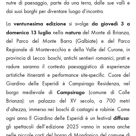
nutre di paesaggio, parte da una terra, dalle sue valli e
dai suoi borghi per diventare luogo d’incontro.
ventunesima edizione
da giovedì 3 a
La
si svolge
domenica 13 luglio
natura
nella
del Monte di Brianza,
del Parco del Monte Barro (Galbiate) e del Parco
Regionale di Montevecchia e della Valle del Curone, in
provincia di Lecco: boschi, antichi sentieri romanici, prati e
radure saranno il contesto paesaggistico di esperienze
artistiche itineranti e performance site-specific. Cuore del
Giardino delle Esperidi è Campsirago Residenza, nel
Campsirago
borgo medievale di
(comune di Colle
Brianza): un palazzo del XV secolo, a 700 metri
d’altezza, immerso nei boschi di castagni e robinie. Come
diffuso
ogni anno Il Giardino delle Esperidi è un festival
:
gli spettacoli dell’edizione 2025 vanno in scena anche
nelle piccole corti del borgo di Mondonico del comune di