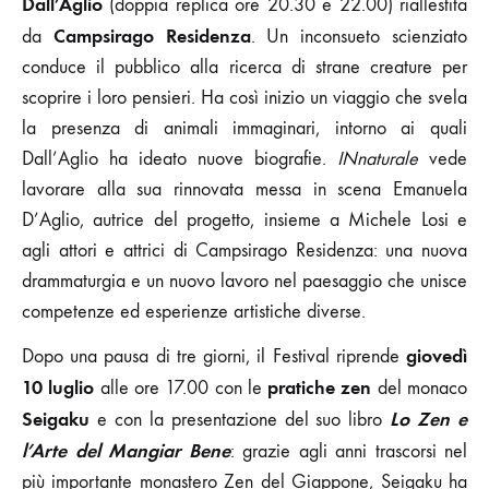
Dall’Aglio
(doppia replica ore 20.30 e 22.00) riallestita
Campsirago Residenza
da
. Un inconsueto scienziato
conduce il pubblico alla ricerca di strane creature per
scoprire i loro pensieri. Ha così inizio un viaggio che svela
la presenza di animali immaginari, intorno ai quali
Dall’Aglio ha ideato nuove biografie.
INnaturale
vede
lavorare alla sua rinnovata messa in scena Emanuela
D’Aglio, autrice del progetto, insieme a Michele Losi e
agli attori e attrici di Campsirago Residenza: una nuova
drammaturgia e un nuovo lavoro nel paesaggio che unisce
competenze ed esperienze artistiche diverse.
giovedì
Dopo una pausa di tre giorni, il Festival riprende
10 luglio
pratiche zen
alle ore 17.00 con le
del monaco
Seigaku
Lo Zen e
e con la presentazione del suo libro
l’Arte del Mangiar Bene
: grazie agli anni trascorsi nel
più importante monastero Zen del Giappone, Seigaku ha