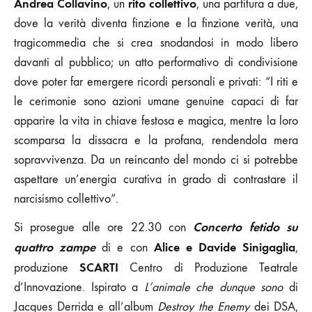
Andrea Collavino
rito collettivo
, un
, una partitura a due,
dove la verità diventa finzione e la finzione verità, una
tragicommedia che si crea snodandosi in modo libero
davanti al pubblico; un atto performativo di condivisione
dove poter far emergere ricordi personali e privati: “I riti e
le cerimonie sono azioni umane genuine capaci di far
apparire la vita in chiave festosa e magica, mentre la loro
scomparsa la dissacra e la profana, rendendola mera
sopravvivenza. Da un reincanto del mondo ci si potrebbe
aspettare un’energia curativa in grado di contrastare il
narcisismo collettivo”.
Concerto fetido su
Si prosegue alle ore 22.30 con
quattro zampe
Alice e Davide Sinigaglia
di e con
,
SCARTI
produzione
Centro di Produzione Teatrale
d’Innovazione. Ispirato a
L’animale che dunque sono
di
Jacques Derrida e all’album
Destroy the Enemy
dei DSA,