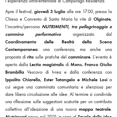
l’esperienza ultraventennale di Campsirago Residenza.
giovedì 3 luglio
Apre il festival,
alle ore 17.00, presso la
Olginate
Chiesa e Convento di Santa Maria la vite di
,
NUTRIMENTI, tra pellegrinaggio e
l’incontro/percorso
cammino performativo
organizzato dal
Coordinamento delle Realtà della Scena
Contemporanea
: una conferenza, ma anche una
rito
camminare
proposta di
sulle pratiche del
. L’evento è
Lectio magistralis
Mons. Franco Giulio
aperto dalla
di
Brambilla
Vescovo di Ivrea e dalla conferenza con
Ippolito Chiarello, Ester Tatangelo e Michele Losi
a
cui segue una camminata comunitaria e silenziosa per
dare libera circolazione alle idee. Al termine si condivide
una riflessione sulle suggestioni scaturite per un contributo
mappa teatrale
collettivo all’ideazione di una nuova
.
Nutrimenti
Tavolo delle idee
nasce nel 2021 in seno al