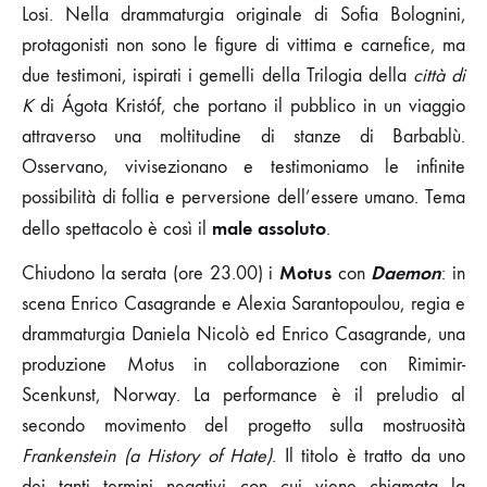
Losi. Nella drammaturgia originale di Sofia Bolognini,
protagonisti non sono le figure di vittima e carnefice, ma
due testimoni, ispirati i gemelli della Trilogia della
città di
K
di Ágota Kristóf, che portano il pubblico in un viaggio
attraverso una moltitudine di stanze di Barbablù.
Osservano, vivisezionano e testimoniamo le infinite
possibilità di follia e perversione dell’essere umano. Tema
male assoluto
dello spettacolo è così il
.
Motus
Daemon
Chiudono la serata (ore 23.00) i
con
: in
scena Enrico Casagrande e Alexia Sarantopoulou, regia e
drammaturgia Daniela Nicolò ed Enrico Casagrande, una
produzione Motus in collaborazione con Rimimir-
Scenkunst, Norway. La performance è il preludio al
secondo movimento del progetto sulla mostruosità
Frankenstein (a History of Hate)
. Il titolo è tratto da uno
dei tanti termini negativi con cui viene chiamata la