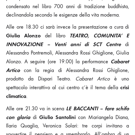
condensato nel libro 700 anni di tradizione buddhista,
declinandola secondo le esigenze della vita moderna.
Alle ore 18.30 ci sarà invece la presentazione a cura di
Giulia Alonzo
TEATRO, COMUNITA’ E
del libro
INNOVAZIONE – Venti anni di SCT Centre
di
Alessandro Pontremoli, Alessandra Rossi Ghiglione, Giulia
Cabaret
Alonzo. A seguire (ore 19.00) la performance
Artico
con la regia di Alessandra Rossi Ghiglione,
prodotto da Dispari Teatro.
Cabaret Artico
è uno
crisi
spettacolo interattivo al cui centro c’è il tema della
climatica
.
LE BACCANTI – fare schifo
Alle ore 21.30 va in scena
con gloria
Giulio Santolini
di
con Mariangela Diana,
Ilaria Quaglia, Veronica Solari: tre corpi invitano a
sovvertire il pensiero e a smembrarlo. All’ombra di un