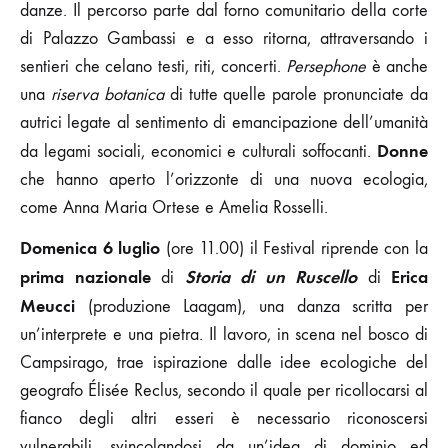
danze. Il percorso parte dal forno comunitario della corte
di Palazzo Gambassi e a esso ritorna, attraversando i
sentieri che celano testi, riti, concerti.
Persephone
è anche
una
riserva botanica
di tutte quelle parole pronunciate da
autrici legate al sentimento di emancipazione dell’umanità
Donne
da legami sociali, economici e culturali soffocanti.
che hanno aperto l’orizzonte di una nuova ecologia,
come Anna Maria Ortese e Amelia Rosselli.
Domenica 6 luglio
(ore 11.00) il Festival riprende con la
prima nazionale
Storia di un Ruscello
Erica
di
di
Meucci
(produzione Laagam), una danza scritta per
un’interprete e una pietra. Il lavoro, in scena nel bosco di
Campsirago, trae ispirazione dalle idee ecologiche del
geografo Élisée Reclus, secondo il quale per ricollocarsi al
fianco degli altri esseri è necessario riconoscersi
vulnerabili, svincolandosi da un’idea di dominio ed