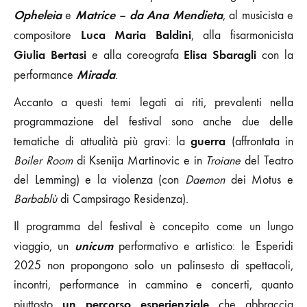
Opheleia
Matrice – da Ana Mendieta
e
, al musicista e
Luca Maria Baldini
compositore
, alla fisarmonicista
Giulia Bertasi
Elisa Sbaragli
e alla coreografa
con la
Mirada
performance
.
Accanto a questi temi legati ai riti, prevalenti nella
programmazione del festival sono anche due delle
guerra
tematiche di attualità più gravi: la
(affrontata in
Boiler Room
di Ksenija Martinovic e in
Troiane
del Teatro
del Lemming) e la violenza (con
Daemon
dei Motus e
Barbablù
di Campsirago Residenza).
Il programma del festival è concepito come un lungo
unicum
viaggio, un
performativo e artistico: le Esperidi
2025 non propongono solo un palinsesto di spettacoli,
incontri, performance in cammino e concerti, quanto
un percorso
esperienziale
piuttosto
che abbraccia