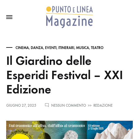
CINEMA
,
DANZA
,
EVENTI
,
ITINERARI
,
MUSICA
,
TEATRO
Il Giardino delle
Esperidi Festival – XXI
Edizione
SU
GIUGNO 27, 2025
NESSUN COMMENTO
>>
REDAZIONE
IL
GIARDINO
DELLE
ESPERIDI
FESTIVAL
–