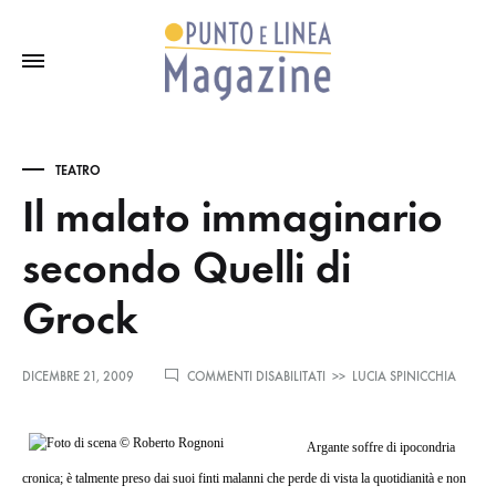
TEATRO
Il malato immaginario
secondo Quelli di
Grock
SU
DICEMBRE 21, 2009
COMMENTI DISABILITATI
>>
LUCIA SPINICCHIA
IL
MALATO
IMMAGINARIO
Argante soffre di ipocondria
SECONDO
QUELLI
cronica; è talmente preso dai suoi finti malanni che perde di vista la quotidianità e non
DI