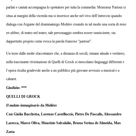
parlati e cantati accompagna lo spettatore per tutta la commedia: Monsieur Partout si
situa ai margini della vicenda ma si inserisce anche nel vivo dell’intreccio quando
dialoga con Argante del drammaturgo Molière creando in tal modo una sorta di
mise
en abîme
, di teatro nel teatro; tale personaggio sembra essere onnisciente, sta
dappertutto proprio come evoca la parola francese “partout”.
Un testo dalle molte sfaccettature che, a distanza di secoli, rimane attuale e veritiero;
nella trascinante rivisitazione di Quelli di Grock si mescolano linguaggi differenti e
l’opera risulta gradevole anche a un pubblico più giovane avvezzo a musical e a
cabaret.
Giudizio: ***
QUELLI DI GROCK
Il malato immaginario
da Molière
Con Giulia Bacchetta, Lorenzo Castelluccio, Pietro De Pascalis, Alessandro
Larocca, Marco Oliva, Maurizio Salvalalio, Bruna Serina de Almeida, Max
Zatta