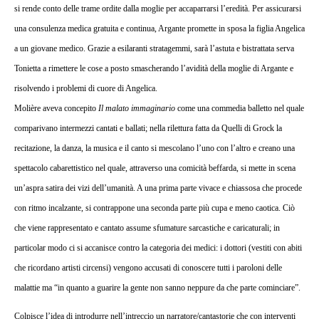
si rende conto delle trame ordite dalla moglie per accaparrarsi l’eredità. Per assicurarsi
GROCK
una consulenza medica gratuita e continua, Argante promette in sposa la figlia Angelica
a un giovane medico. Grazie a esilaranti stratagemmi, sarà l’astuta e bistrattata serva
Tonietta a rimettere le cose a posto smascherando l’avidità della moglie di Argante e
risolvendo i problemi di cuore di Angelica.
Molière aveva concepito
Il malato immaginario
come una commedia balletto nel quale
comparivano intermezzi cantati e ballati; nella rilettura fatta da Quelli di Grock la
recitazione, la danza, la musica e il canto si mescolano l’uno con l’altro e creano una
spettacolo cabarettistico nel quale, attraverso una comicità beffarda, si mette in scena
un’aspra satira dei vizi dell’umanità. A una prima parte vivace e chiassosa che procede
con ritmo incalzante, si contrappone una seconda parte più cupa e meno caotica.
Ciò
che viene rappresentato e cantato assume sfumature sarcastiche e caricaturali; in
particolar modo ci si accanisce contro la categoria dei medici: i dottori (vestiti con abiti
che ricordano artisti circensi) vengono accusati di conoscere tutti i paroloni delle
malattie ma “in quanto a guarire la gente non sanno neppure da che parte cominciare”.
Colpisce l’idea di introdurre nell’intreccio un narratore/cantastorie che con interventi