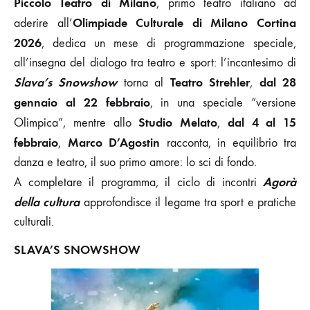
Piccolo Teatro di Milano
, primo teatro italiano ad
Olimpiade Culturale di Milano Cortina
aderire all’
2026
, dedica un mese di programmazione speciale,
all’insegna del dialogo tra teatro e sport: l’incantesimo di
Slava’s Snowshow
Teatro Strehler
dal 28
torna al
,
gennaio al 22 febbraio
, in una speciale “versione
Studio Melato
dal 4 al 15
Olimpica”, mentre allo
,
febbraio
Marco D’Agostin
,
racconta, in equilibrio tra
danza e teatro, il suo primo amore: lo sci di fondo.
Agorà
A completare il programma, il ciclo di incontri
della cultura
approfondisce il legame tra sport e pratiche
culturali.
SLAVA’S SNOWSHOW