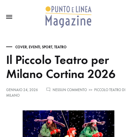
COVER
,
EVENTI
,
SPORT
,
TEATRO
Il Piccolo Teatro per
Milano Cortina 2026
SU
GENNAIO 24, 2026
NESSUN COMMENTO
>>
PICCOLO TEATRO DI
IL
MILANO
PICCOLO
TEATRO
PER
MILANO
CORTINA
2026