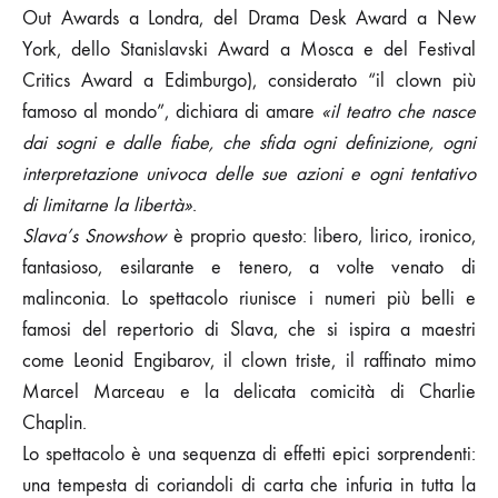
Out Awards a Londra, del Drama Desk Award a New
York, dello Stanislavski Award a Mosca e del Festival
Critics Award a Edimburgo), considerato “il clown più
famoso al mondo”, dichiara di amare
«il teatro che nasce
dai sogni e dalle fiabe, che sfida ogni definizione, ogni
interpretazione univoca delle sue azioni e ogni tentativo
di limitarne la libertà»
.
Slava’s Snowshow
è proprio questo: libero, lirico, ironico,
fantasioso, esilarante e tenero, a volte venato di
malinconia. Lo spettacolo riunisce i numeri più belli e
famosi del repertorio di Slava, che si ispira a maestri
come Leonid Engibarov, il clown triste, il raffinato mimo
Marcel Marceau e la delicata comicità di Charlie
Chaplin.
Lo spettacolo è una sequenza di effetti epici sorprendenti:
una tempesta di coriandoli di carta che infuria in tutta la