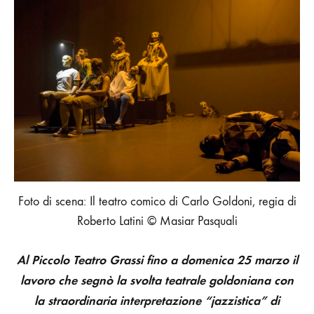
DI
GOLDONI.
GENESI
DI
UNA
RIFORMA
OLTRE
LE
MASCHERE
Foto di scena: Il teatro comico di Carlo Goldoni, regia di
Roberto Latini © Masiar Pasquali
Al Piccolo Teatro Grassi fino a domenica 25 marzo il
lavoro che segnò la svolta teatrale goldoniana con
la straordinaria interpretazione “jazzistica” di