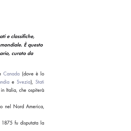
ti e classifiche,
e mondiale.
È questo
ario, curato da
me
Canada
(dove è lo
andia
e
Svezia
),
Stati
n Italia, che ospiterà
utto nel Nord America,
1875 fu disputata la