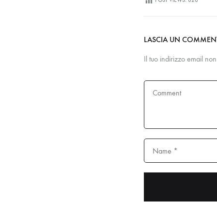
POST VIEWS:
826
LASCIA UN COMME
Il tuo indirizzo email no