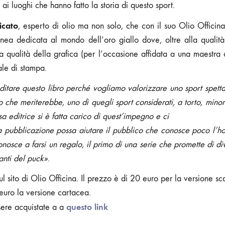
i luoghi che hanno fatto la storia di questo sport.
icato
, esperto di olio ma non solo, che con il suo Olio Offici
inea dedicata al mondo dell’oro giallo dove, oltre alla qualità
a qualità della grafica (per l’occasione affidata a una maestra 
le di stampa.
itare questo libro perché vogliamo valorizzare uno sport spett
o che meriterebbe, uno di quegli sport considerati, a torto, minor
a editrice si è fatta carico di quest’impegno e ci
 pubblicazione possa aiutare il pubblico che conosce poco l’h
onosce a farsi un regalo, il primo di una serie che promette di di
anti del puck»
.
 sul sito di Olio Officina. Il prezzo è di 20 euro per la versione sc
 euro la versione cartacea.
questo link
ere acquistate a a