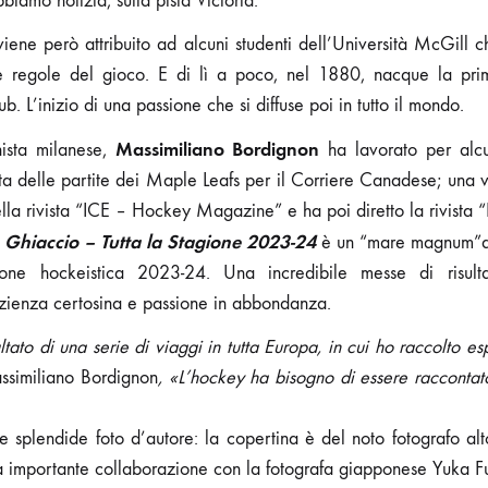
bbiamo notizia, sulla pista Victoria.
e viene però attribuito ad alcuni studenti dell’Università McGill 
le regole del gioco. E di lì a poco, nel 1880, nacque la pri
. L’inizio di una passione che si diffuse poi in tutto il mondo.
Massimiliano Bordignon
nista milanese,
ha lavorato per alcu
 delle partite dei Maple Leafs per il Corriere Canadese; una vol
 della rivista “ICE – Hockey Magazine” e ha poi diretto la rivist
 Ghiaccio – Tutta la Stagione 2023-24
è un “mare magnum”di 
one hockeistica 2023-24. Una incredibile messe di risultati
ienza certosina e passione in abbondanza.
ultato di una serie di viaggi in tutta Europa, in cui ho raccolto e
ssimiliano Bordignon
, «L’hockey ha bisogno di essere raccontat
he splendide foto d’autore: la copertina è del noto fotografo al
una importante collaborazione con la fotografa giapponese Yuka 