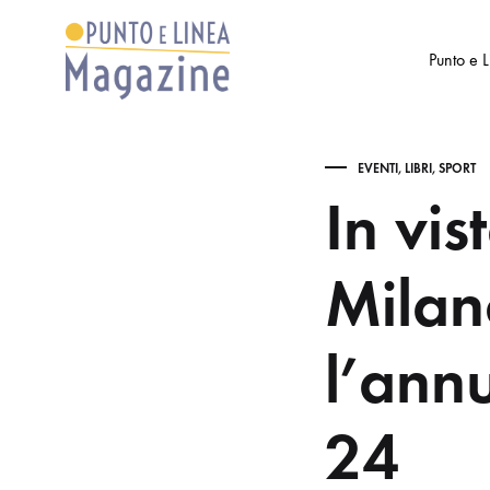
Punto e 
Punto
Settimanale
e
di
EVENTI
,
LIBRI
,
SPORT
Linea
Arte
In vis
Magazine
e
Cultura
Milan
l’ann
24