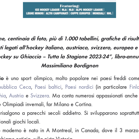
, centinaia di foto, più di 1.000 tabellini, grafiche di risulta
ti legati all’hockey italiano, austriaco, svizzero, europeo 
Hockey su Ghiaccio – Tutta la Stagione 2023-24”, libro-annu
Massimiliano Bordignon
cio
è uno sport olimpico, molto popolare nei paesi freddi co
pubblica Ceca
,
Paesi baltici
,
Paesi nordici
(in particolare
Finl
hia
,
Austria
e
Svizzera
. Ma conta numerosi appassionati anche i
 Olimpiadi invernali, far Milano e Cortina.
 risalgono a parecchi secoli addietro. Si svilupparono sopratt
onali giochi locali.
io moderno è nato in A Montreal, in Canada, dove il 3 marzo 