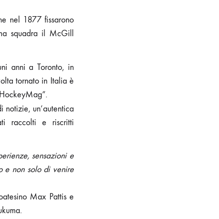
che nel 1877 fissarono
ma squadra il McGill
ni anni a Toronto, in
ta tornato in Italia è
a “HockeyMag”.
notizie, un’autentica
 raccolti e riscritti
sperienze, sensazioni e
o e non solo di venire
toatesino Max Pattis e
Fukuma.