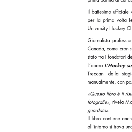
prima partita di cui a
Il battesimo ufficial
per la prima volta 
University Hockey Club
Giornalista professio
Canada, come cronista
stato tra i fondatori
L’Hockey su
L’opera
Treccani della stagi
manualmente, con paz
«Questo libro è il ris
fotografie»,
rivela Ma
guardato»
.
Il libro contiene anc
all’interno si trova 