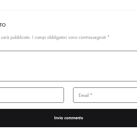
NTO
n sarà pubblicato.
I campi obbligatori sono contrassegnati
*