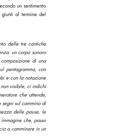
, secondo un sentimento
giunti al termine del
to delle tre cantiche
senza: un corpo sonoro
a composizione di una
 sul pentagramma, con
abi e con la notazione
on visibile, ci indichi
eneratore che attende,
o segni sul cammino di
hezza delle pause, le
di immagine che, passo
incia a camminare in un