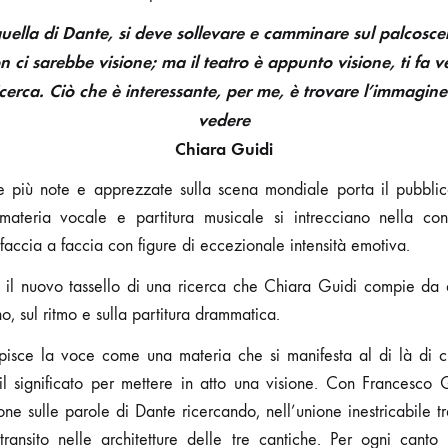
ella di Dante, si deve sollevare e camminare sul palcoscen
on ci sarebbe visione; ma il teatro è appunto visione, ti fa 
icerca. Ciò che è interessante, per me, è trovare l
’
immagine 
vedere
Chiara Guidi
più note e apprezzate sulla scena mondiale porta il pubblic
materia vocale e partitura musicale si intrecciano nella co
faccia a faccia con figure di eccezionale intensità emotiva.
il nuovo tassello di una ricerca che Chiara Guidi compie da a
, sul ritmo e sulla partitura drammatica.
isce la voce come una materia che si manifesta al di là di c
l significato per mettere in atto una visione. Con Francesco 
one sulle parole di Dante ricercando, nell’unione inestricabile t
ransito nelle architetture delle tre cantiche. Per ogni canto