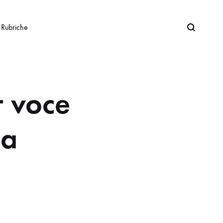
Search
Rubriche
r voce
na