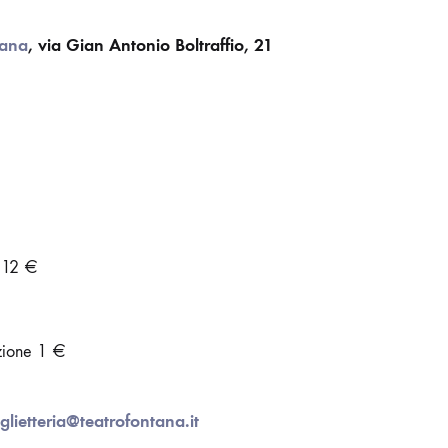
tana
, via Gian Antonio Boltraffio, 21
 12 €
€
zione 1 €
iglietteria@teatrofontana.it