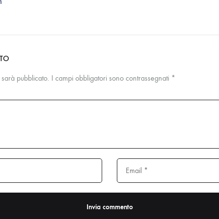
m
NTO
n sarà pubblicato.
I campi obbligatori sono contrassegnati
*