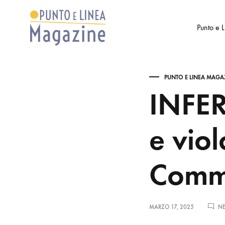
Punto e 
Punto
Settimanale
e
di
PUNTO E LINEA MAGA
Linea
Arte
INFER
Magazine
e
Cultura
e viol
Comme
MARZO 17, 2025
N