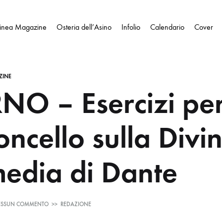
Linea Magazine
Osteria dell’Asino
Infolio
Calendario
Cover
ZINE
NO – Esercizi pe
oncello sulla Divi
dia di Dante
SU
ESSUN COMMENTO
>>
REDAZIONE
INFERNO
–