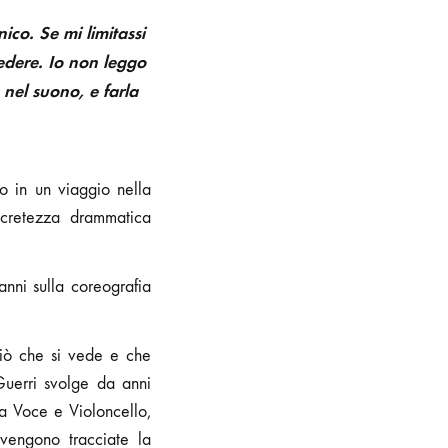
ico. Se mi limitassi
vedere. Io non leggo
nel suono, e farla
o in un viaggio nella
ncretezza drammatica
nni sulla coreografia
iò che si vede e che
Guerri svolge da anni
ra Voce e Violoncello,
 vengono tracciate la