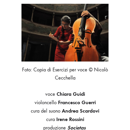
ESERCIZI
PER
VOCE
E
VIOLONCELLO
SULLA
DIVINA
COMMEDIA
DI
DANTE
Foto: Copia di Esercizi per voce © Nicolò
Cecchella
Chiara Guidi
voce
Francesco Guerri
violoncello
Andrea Scardovi
cura del suono
Irene Rossini
cura
Societas
produzione