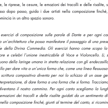
 le riprese, le cesure, le emozioni dei tracolli e delle risalite
so dopo passo, guida i due artisti nella composizione finché, 
mincia in un altro spazio sonoro.
sercizi di composizione sulle parole di Dante e per ogni can
a un
’
architettura che possa manifestare il passaggio di una pre
role della Divina Commedia. Gli esercizi hanno come scopo l
ore e celebri l
’
unione inestricabile di Voce e Violoncello. Lì,
suono della laringe umana in stretta relazione con gli endecasill
llo per dare vita a un
’
unica forma che, come una linea flessuosa n
a scrittura compositiva diventa per noi lo schizzo di un asse g
interpretazione, di dare forma a una forma che si forma. Tracciam
iventano il nostro cammino. Per ogni canto scegliamo la lung
e emozioni dei tracolli e delle risalite guidati da un sentimento 
nella composizione finch
é
, giunti al termine del canto, si ricom