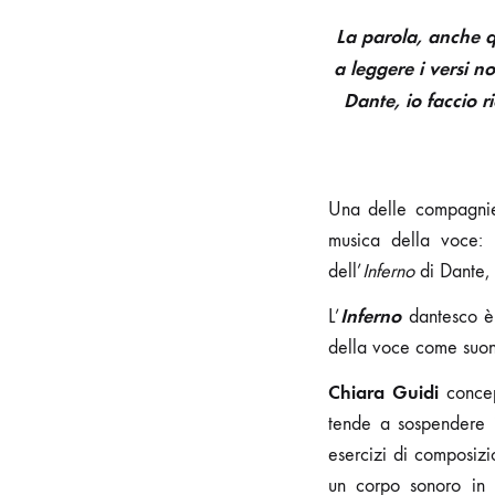
La parola, anche qu
a leggere i versi n
Dante, io faccio r
Una delle compagnie 
musica della voce: 
dell’
Inferno
di Dante, 
Inferno
L’
dantesco è 
della voce come suono
Chiara Guidi
concep
tende a sospendere i
esercizi di composizi
un corpo sonoro in t