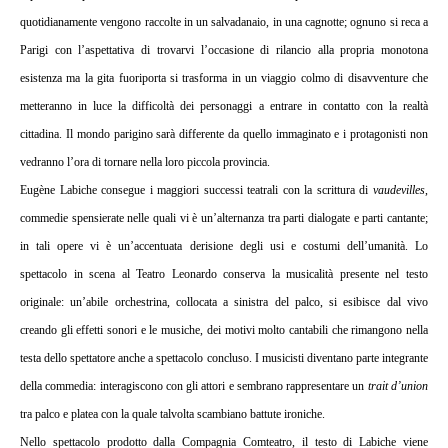
quotidianamente vengono raccolte in un salvadanaio, in una cagnotte; ognuno si reca a
Parigi con l’aspettativa di trovarvi l’occasione di rilancio alla propria monotona
esistenza ma la gita fuoriporta si trasforma in un viaggio colmo di disavventure che
metteranno in luce la difficoltà dei personaggi a entrare in contatto con la realtà
cittadina. Il mondo parigino sarà differente da quello immaginato e i protagonisti non
vedranno l’ora di tornare nella loro piccola provincia.
Eugène Labiche consegue i maggiori successi teatrali con la scrittura di
vaudevilles
,
commedie spensierate nelle quali vi è un’alternanza tra parti dialogate e parti cantante;
in tali opere vi è un’accentuata derisione degli usi e costumi dell’umanità. Lo
spettacolo in scena al Teatro Leonardo conserva la musicalità presente nel testo
originale: un’abile orchestrina, collocata a sinistra del palco, si esibisce dal vivo
creando gli effetti sonori e le musiche, dei motivi
molto cantabili che rimangono nella
testa dello spettatore anche a spettacolo concluso. I musicisti diventano parte integrante
della commedia: interagiscono con gli attori e sembrano rappresentare un
trait d’union
tra palco e platea con la quale talvolta scambiano battute ironiche.
Nello spettacolo prodotto dalla Compagnia Comteatro, il testo di Labiche viene