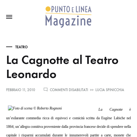
TEATRO
La Cagnotte al Teatro
Leonardo
SU
FEBBRAIO 11, 2010
COMMENTI DISABILITATI
>>
LUCIA SPINICCHIA
LA
CAGNOTTE
AL
La Cagnotte
è
TEATRO
LEONARDO
un’esilarante commedia ricca di equivoci e comicità scritta da Eugène Labiche nel
1864; un’allegra comitiva proveniente dalla provincia francese decide di spendere nella
capitale i risparmi accumulati durante le innumerevoli partite a carte, monete che