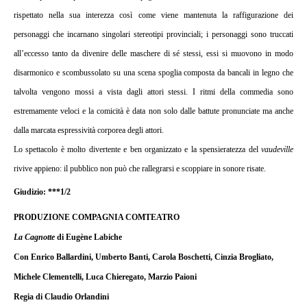
rispettato nella sua interezza così come viene mantenuta la raffigurazione dei
personaggi che incarnano singolari stereotipi provinciali; i personaggi sono truccati
all’eccesso tanto da divenire delle maschere di sé stessi, essi si muovono in modo
disarmonico e scombussolato su una scena spoglia composta da bancali in legno che
talvolta vengono mossi a vista dagli attori stessi. I ritmi della commedia sono
estremamente veloci e la comicità è data non solo dalle battute pronunciate ma anche
dalla marcata espressività corporea degli attori.
Lo spettacolo è molto divertente e ben organizzato e la spensieratezza del
vaudeville
rivive appieno: il pubblico non può che rallegrarsi e scoppiare in sonore risate.
Giudizio: ***1/2
PRODUZIONE COMPAGNIA COMTEATRO
La Cagnotte
di Eugène Labiche
Con Enrico Ballardini, Umberto Banti, Carola Boschetti, Cinzia Brogliato,
Michele Clementelli, Luca Chieregato, Marzio Paioni
Regia di Claudio Orlandini