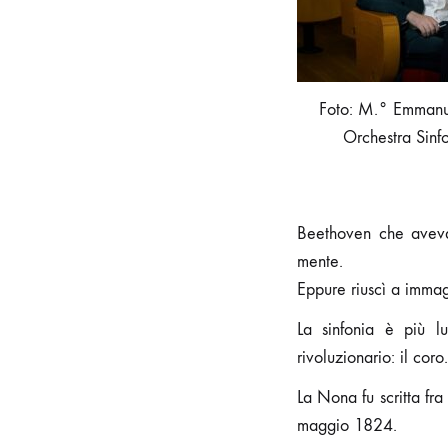
Foto: M.° Emmanu
Orchestra Sinf
Beethoven che aveva
mente.
Eppure riuscì a immagi
La sinfonia è più l
rivoluzionario: il cor
La Nona fu scritta fr
maggio 1824.