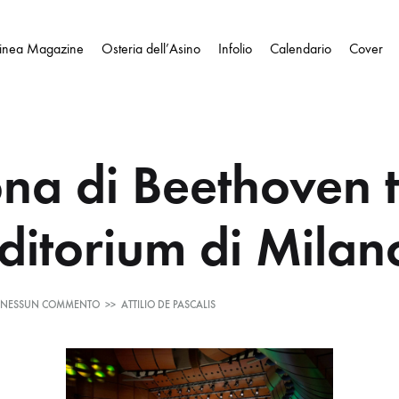
Linea Magazine
Osteria dell’Asino
Infolio
Calendario
Cover
na di Beethoven 
uditorium di Milan
SU
NESSUN COMMENTO
>>
ATTILIO DE PASCALIS
LA
NONA
DI
BEETHOVEN
TORNA