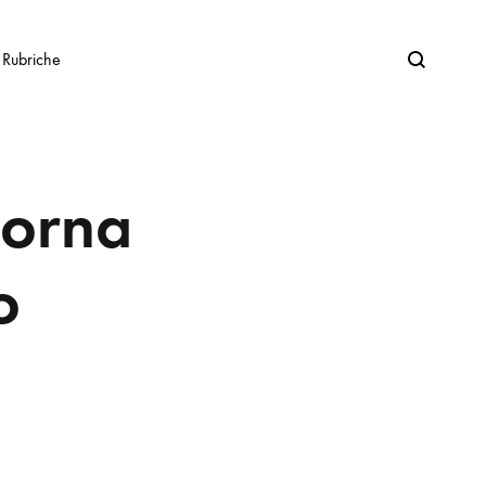
Search
Rubriche
torna
o