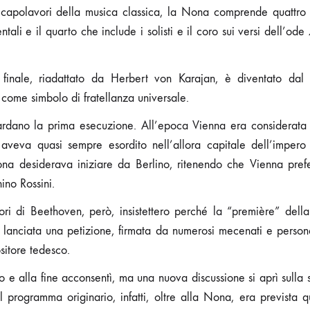
capolavori della musica classica, la Nona comprende quattro m
tali e il quarto che include i solisti e il coro sui versi dell’ode
finale, riadattato da Herbert von Karajan, è diventato dal 
come simbolo di fratellanza universale.
uardano la prima esecuzione. All’epoca Vienna era considerata 
veva quasi sempre esordito nell’allora capitale dell’impero
a desiderava iniziare da Berlino, ritenendo che Vienna prefer
ino Rossini.
ori di Beethoven, però, insistettero perché la “première” della
a lanciata una petizione, firmata da numerosi mecenati e persona
sitore tedesco.
o e alla fine acconsentì, ma una nuova discussione si aprì sulla s
 programma originario, infatti, oltre alla Nona, era prevista 