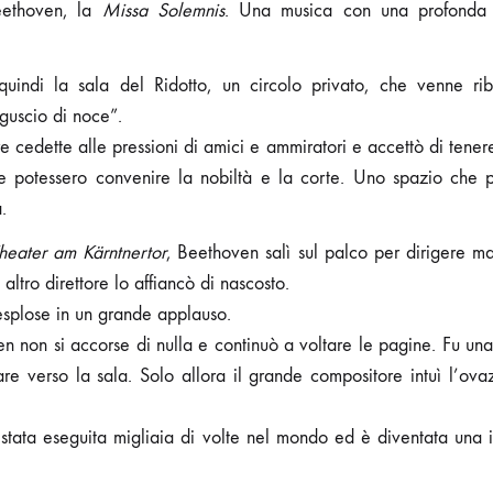
eethoven, la
Missa Solemnis
. Una musica con una profonda is
uindi la sala del Ridotto, un circolo privato, che venne ri
 guscio di noce”.
ore cedette alle pressioni di amici e ammiratori e accettò di tene
le potessero convenire la nobiltà e la corte. Uno spazio che p
.
heater am Kärntnertor
, Beethoven salì sul palco per dirigere m
 altro direttore lo affiancò di nascosto.
 esplose in un grande applauso.
n non si accorse di nulla e continuò a voltare le pagine. Fu un
are verso la sala. Solo allora il grande compositore intuì l’ov
stata eseguita migliaia di volte nel mondo ed è diventata una i