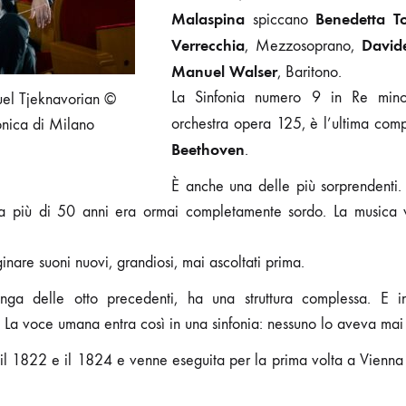
Malaspina
Benedetta To
spiccano
Verrecchia
David
, Mezzosoprano,
Manuel Walser
, Baritono.
La Sinfonia numero 9 in Re mino
el Tjeknavorian ©
orchestra opera 125, è l’ultima co
onica di Milano
Beethoven
.
È anche una delle più sorprendenti
 più di 50 anni era ormai completamente sordo. La musica v
nare suoni nuovi, grandiosi, mai ascoltati prima.
unga delle otto precedenti, ha una struttura complessa. E i
o. La voce umana entra così in una sinfonia: nessuno lo aveva mai 
a il 1822 e il 1824 e venne eseguita per la prima volta a Vienna 