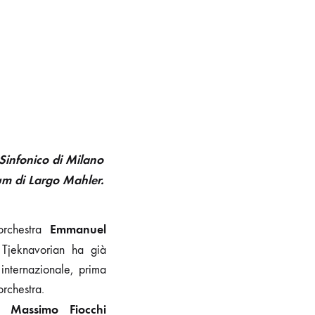
Sinfonico di Milano
um di Largo Mahler.
Emmanuel
’orchestra
 Tjeknavorian ha già
 internazionale, prima
orchestra.
o Massimo Fiocchi