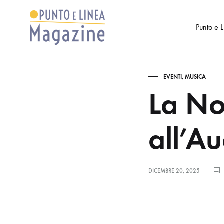
Punto e 
Punto
Settimanale
e
di
EVENTI
,
MUSICA
Linea
Arte
La No
Magazine
e
Cultura
all’A
DICEMBRE 20, 2025