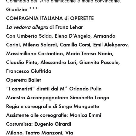
Commedia dell’Arte ammiccante e molto convincente.
Giudizio:
***
COMPAGNIA ITALIANA
di
OPERETTE
La vedova allegra
di Franz Lehar
Con Umberto Scida,
Elena D’Angelo
,
Armando
Carini
,
Milena Salardi
,
Camilla Corsi
, Emil Alekperov,
Massimiliano Costantino
,
Maria Teresa
Nania
,
Claudio Pinto, Alessandro Lori, Gianvito Pascale,
Francesco Giuffrida
Operetta Ballet
“I cameristi” diretti dal M° Orlando Pulin
Maestro Accompagnatore: Simonetta Longo
Regia e coreografie
di
Serge Manguette
Assistente alle coreografie
:
Monica Emmi
Costumista
:
Eugenio Girardi
Milano, Teatro Manzoni, Via