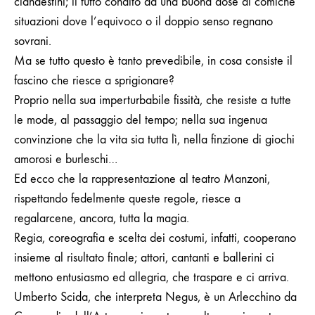
clandestini; il tutto condito da una buona dose di comiche
situazioni dove l’equivoco
o il doppio senso regnano
sovrani.
Ma se tutto questo è tanto prevedibile, in cosa consiste il
fascino che riesce a sprigionare?
Proprio nella sua imperturbabile fissità, che resiste a tutte
le mode, al passaggio del tempo; nella sua ingenua
convinzione che la vita sia tutta lì, nella finzione di giochi
amorosi e burleschi…
Ed ecco che la rappresentazione al teatro Manzoni,
rispettando fedelmente queste regole,
riesce a
regalarcene, ancora, tutta la magia.
Regia, coreografia e scelta dei costumi, infatti, cooperano
insieme al risultato finale; attori, cantanti e ballerini ci
mettono entusiasmo ed allegria, che traspare e ci arriva.
Umberto Scida, che interpreta Negus, è un Arlecchino da