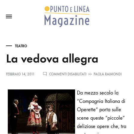
TEATRO
La vedova allegra
SU
FEBBRAIO 14, 2011
COMMENTI DISABILITATI
>>
PAOLA RAIMONDI
LA
VEDOVA
ALLEGRA
Da mezzo secolo la
“Compagnia Italiana di
Operette” porta sulle
scene queste “piccole”
deliziose opere che, tra