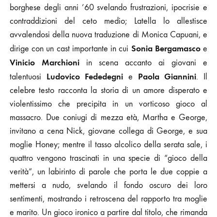
borghese degli anni ’60 svelando frustrazioni, ipocrisie e
contraddizioni del ceto medio; Latella lo allestisce
avvalendosi della nuova traduzione di Monica Capuani, e
Sonia Bergamasco
dirige con un cast importante in cui
e
Vinicio Marchioni
in scena accanto ai giovani e
Ludovico Fededegni
Paola Giannini
talentuosi
e
. Il
celebre testo racconta la storia di un amore disperato e
violentissimo che precipita in un vorticoso gioco al
massacro. Due coniugi di mezza età, Martha e George,
invitano a cena Nick, giovane collega di George, e sua
moglie Honey; mentre il tasso alcolico della serata sale, i
quattro vengono trascinati in una specie di “gioco della
verità”, un labirinto di parole che porta le due coppie a
mettersi a nudo, svelando il fondo oscuro dei loro
sentimenti, mostrando i retroscena del rapporto tra moglie
e marito. Un gioco ironico a partire dal titolo, che rimanda