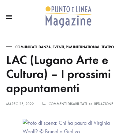
COMUNICATI
,
DANZA
,
EVENTI
,
PLM INTERNATIONAL
,
TEATRO
LAC (Lugano Arte e
Cultura) – I prossimi
appuntamenti
SU
MARZO 28, 2022
COMMENTI DISABILITATI
>>
REDAZIONE
LAC
(LUGANO
ARTE
E
CULTURA)
–