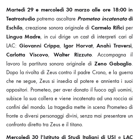
Martedì 29 e mercoledì 30 marzo alle ore 18:00 in
Teatrostudio
Prometeo incatenato
di
potremo ascoltare
Eschilo
Carmelo Rifici
, creazione sonora originale di
per
Lingua Madre
, in cui dirige un cast di interpreti cari al
Giovanni Crippa
Igor Horvat
Anahì Traversi
LAC:
,
,
,
Carlotta Viscovo
Walter Rizzuto
,
. Accompagna il
Zeno Gabaglio
lavoro la partitura sonora originale di
.
Dopo la rivolta di Zeus contro il padre Crono, e la guerra
che ne segue, Zeus si insedia al potere e annienta i suoi
oppositori. Prometeo, per aver donato il fuoco agli uomini,
subisce la sua collera e viene incatenato ad una roccia ai
confini del mondo. La tragedia mette in scena Prometeo di
fronte a diversi personaggi divini, senza mai presentare un
confronto diretto tra Zeus e il titano.
Mercoledì 30 l’Istituto di Studi Italiani di USI
LAC
e