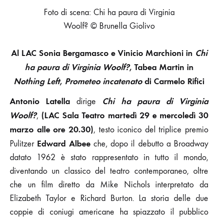
I
Foto di scena: Chi ha paura di Virginia
PROSSIMI
Woolf? © Brunella Giolivo
APPUNTAMENTI
Al LAC Sonia Bergamasco e Vinicio Marchioni in
Chi
ha paura di Virginia Woolf?
, Tabea Martin in
Nothing Left
,
Prometeo incatenato
di Carmelo Rifici
Antonio Latella
Chi ha paura di Virginia
dirige
Woolf?
(LAC Sala Teatro martedì 29 e mercoledì 30
,
marzo alle ore 20.30)
, testo iconico del triplice premio
Edward Albee
Pulitzer
che, dopo il debutto a Broadway
datato 1962 è stato rappresentato in tutto il mondo,
diventando un classico del teatro contemporaneo, oltre
che un film diretto da Mike Nichols interpretato da
Elizabeth Taylor e Richard Burton. La storia delle due
coppie di coniugi americane ha spiazzato il pubblico