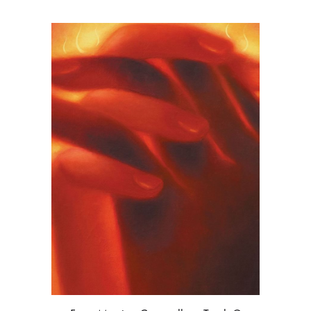
LE
ATTIVITÀ
DI
TRIENNALE
MILANO
NELL’AMBITO
DELL’OLIMPIADE
CULTURALE
DI
MILANO
CORTINA
2026