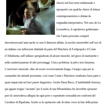
classici nel loro testo tradizionale e
LA
LOCANDIERA
riproporlo con qualche chiave di lettura
contemporaneistica o dettata da
originalità interpretativa. Nel caso de
La
Locandiera
, il capolavoro goldoniano
che l’anno prossimo compirà
duecentosessant’anni anche se non li dimostra affatto, la novità consterebbe nell’uso di
un italiano con inflessioni dialettali da parte del Marchese di Forlipopoli e il Conte
d’Albafiorita, nell’utilizzo spregiudicato di alcune musiche, nel gioco di marionette e
nella caratterizzazione di altri personaggi. Unico problema: la pièce non funziona.
L’
ouverture
musicale, oltre ad essere eccessivamente lunga, è troppo cupa per la
commedia che intende presentare, così come Conte e Marchese sembrano fuori parte e
quasi impacciati nel loro
patois
linguistico. Anche Elena Bucci, d’indubitabile bravura,
qui appare troppo “asciutta” per il ruolo di una Mirandolina che dovrebbe sprizzare
pori di carnevalesca allegria da ogni poro e soprattutto sensualità nei confronti del
Cavaliere di Ripafratta. Anche se lo spettacolo sale di ritmo verso la fine della prima