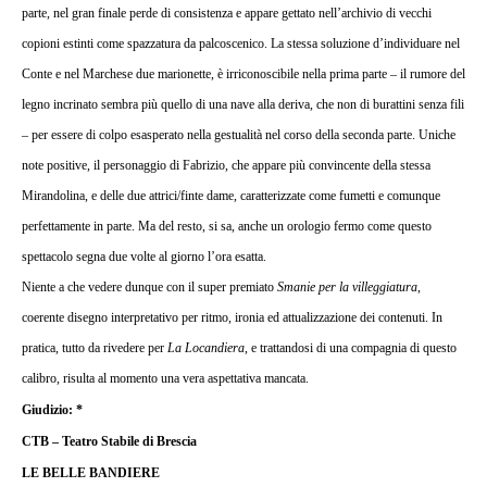
parte, nel gran finale perde di consistenza e appare gettato nell’archivio di vecchi
copioni estinti come spazzatura da palcoscenico.
La stessa soluzione d’individuare nel
Conte e nel Marchese due marionette, è irriconoscibile nella prima parte – il rumore del
legno incrinato sembra più quello di una nave alla deriva, che non di burattini senza fili
– per essere di colpo esasperato nella gestualità nel corso della seconda parte. Uniche
note positive, il personaggio di Fabrizio, che appare più convincente della stessa
Mirandolina, e delle due attrici/finte dame, caratterizzate come fumetti e comunque
perfettamente in parte. Ma del resto, si sa, anche un orologio fermo come questo
spettacolo segna due volte al giorno l’ora esatta.
Niente a che vedere dunque con il super premiato
Smanie per la villeggiatura
,
coerente disegno interpretativo per ritmo, ironia ed attualizzazione dei contenuti. In
pratica, tutto da rivedere per
La Locandiera
, e trattandosi di una compagnia di questo
calibro, risulta al momento una vera aspettativa mancata.
Giudizio: *
CTB – Teatro Stabile di Brescia
LE BELLE BANDIERE