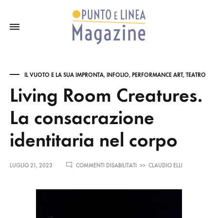
IL VUOTO E LA SUA IMPRONTA
,
INFOLIO
,
PERFORMANCE ART
,
TEATRO
Living Room Creatures.
La consacrazione
identitaria nel corpo
SU
LUGLIO 21, 2023
COMMENTI DISABILITATI
>>
CLAUDIO ELLI
LIVING
ROOM
CREATURES.
LA
CONSACRAZIONE
IDENTITARIA