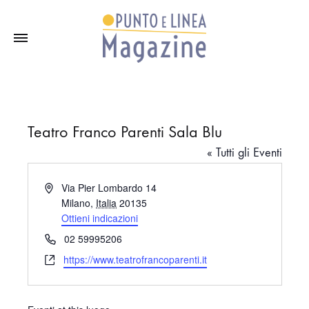
Teatro Franco Parenti Sala Blu
« Tutti gli Eventi
I
Via Pier Lombardo 14
n
Milano
,
Italia
20135
d
Ottieni indicazioni
i
T
02 59995206
r
e
W
https://www.teatrofrancoparenti.it
i
l
e
z
e
b
z
f
s
o