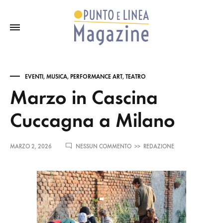
EVENTI
,
MUSICA
,
PERFORMANCE ART
,
TEATRO
Marzo in Cascina
Cuccagna a Milano
SU
MARZO 2, 2026
NESSUN COMMENTO
>>
REDAZIONE
MARZO
IN
CASCINA
CUCCAGNA
A
MILANO