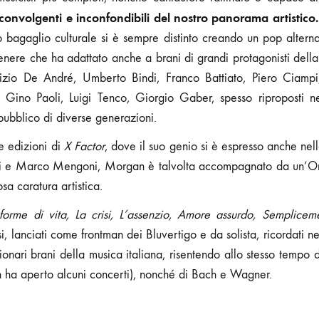
sconvolgenti e inconfondibili del nostro panorama artistico.
uo bagaglio culturale si è sempre distinto creando un pop alternat
nere che ha adattato anche a brani di grandi protagonisti della 
rizio De André, Umberto Bindi, Franco Battiato, Piero Ciampi
ino Paoli, Luigi Tenco, Giorgio Gaber, spesso riproposti nei
ubblico di diverse generazioni.
se edizioni di
X Factor
, dove il suo genio si è espresso anche nell
mi e Marco Mengoni, Morgan è talvolta accompagnato da un’Orc
sa caratura artistica.
e forme di vita, La crisi, L’assenzio, Amore assurdo, Semplice
i, lanciati come frontman dei Bluvertigo e da solista, ricordati n
ionari brani della musica italiana, risentendo allo stesso tempo 
 ha aperto alcuni concerti), nonché di Bach e Wagner.