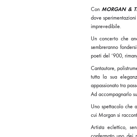
MORGAN & T
Con
dove sperimentazioni 
imprevedibile.
Un concerto che anco
sembreranno fondersi 
poeti del ‘900, riman
Cantautore, polistrume
tutta la sua elegan
appassionato tra pass
Ad accompagnarlo su
Uno spettacolo che an
cui Morgan si racconta
Artista eclettico, 
confermato uno dei m