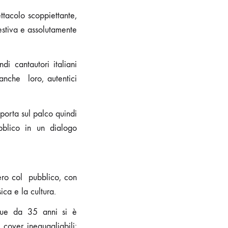
tacolo scoppiettante,
estiva e assolutamente
i cantautori italiani
 anche loro, autentici
porta sul palco quindi
bblico in un dialogo
cero col pubblico, con
ica e la cultura.
egue da 35 anni si è
cover ineguagliabili: