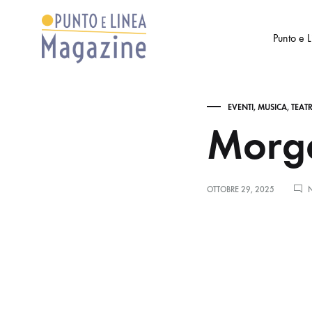
Punto e 
Punto
Settimanale
e
di
EVENTI
,
MUSICA
,
TEAT
Linea
Arte
Morga
Magazine
e
Cultura
OTTOBRE 29, 2025