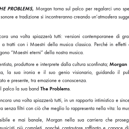
HE PROBLEMS
,
Morgan torna sul palco per regalarci uno spet
sonore e tradizione si incontreranno creando un’atmosfera sugg
ra una volta spiazzerà tutti: versioni contemporanee di grand
a tratti con i Maestri della musica classica. Perché in effetti
gono “Maestri eterni” della nostra musica.
Morgan
ntista, produttore e interprete dalla cultura sconfinata;
za, la sua ironia e il suo genio visionario, guidando il pu
ato e presente, tra emozione e conoscenza.
The Problems
l palco la sua band
.
cora una volta spiazzerà tutti, in un rapporto intimistico e sin
 senza filtri con ciò che meglio lo rappresenta nella vita: la mus
sensibile e mai banale, Morgan nella sua carriera che pros
usicisti più completi, nonché cantautore raffinato e capace di 