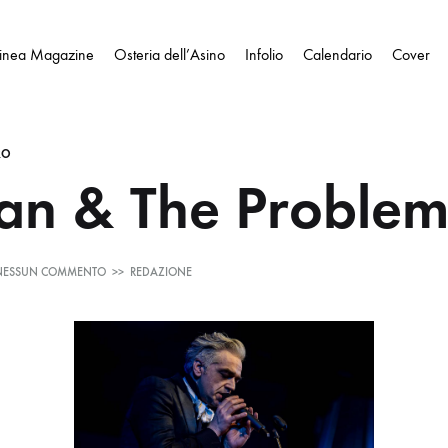
Linea Magazine
Osteria dell’Asino
Infolio
Calendario
Cover
RO
n & The Problem
SU
NESSUN COMMENTO
>>
REDAZIONE
MORGAN
&
THE
PROBLEMS