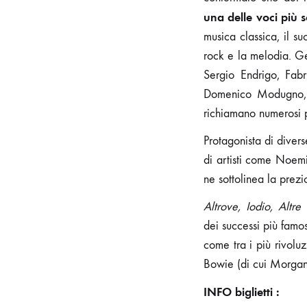
una delle voci più 
musica classica, il s
rock e la melodia. Ge
Sergio Endrigo, Fab
Domenico Modugno, G
richiamano numerosi p
Protagonista di diver
di artisti come Noe
ne sottolinea la prezio
Altrove, Iodio, Altr
dei successi più famos
come tra i più rivoluz
Bowie (di cui Morgan
INFO biglietti :