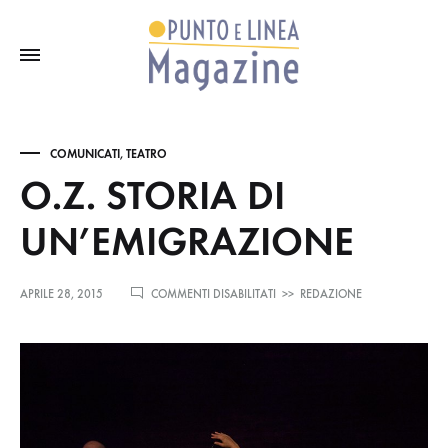
COMUNICATI
,
TEATRO
O.Z. STORIA DI
UN’EMIGRAZIONE
SU
APRILE 28, 2015
COMMENTI DISABILITATI
>>
REDAZIONE
O.Z.
STORIA
DI
UN’EMIGRAZIONE