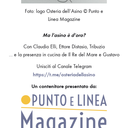
Foto: logo Osteria dell’Asino © Punto e
Linea Magazine
Ma l’asino è d’oro?
Con Claudio Elli, Ettore Distasio, Tribuzio
… e la presenza in cucina de Il Re del Mare e Gustavo
Unisciti al Canale Telegram
https://t.me/osteriadellasino
Un contenitore presentato da: