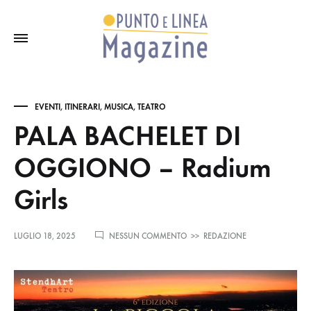
EVENTI
,
ITINERARI
,
MUSICA
,
TEATRO
PALA BACHELET DI
OGGIONO – Radium
Girls
SU
LUGLIO 18, 2025
NESSUN COMMENTO
>>
REDAZIONE
PALA
BACHELET
DI
OGGIONO
–
RADIUM