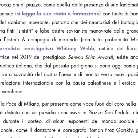
vocazioni di piazza, come quella della presenza di una fantomat
si legga la sua storia e formazione
annico (
) con tanto di ban
el sionismo imperante, piuttosto che dei neonazisti del battag
a finti “sinistri” e false destre sovraniste manovrate dalle gran
o Epstein & compagni di merenda (con tutta probabilità M
giornalista investigativa Whitney Webb
, autrice del libr
trice nel 2019 del prestigioso
Serena Shim Award
), esiste an
riottica italiana, che dal passato partigiano si pone oggi come
 vera sovranità del nostro Paese e di monito verso nuovi possib
orrelazione internazionale con la causa palestinese e l’eroica
 israeliano.
la Pace di Milano, pur presente come voce fuori dal coro nella 
 è distinto con un presidio conclusivo in Piazza San Fedele, ch
ià durante il corteo, di alcuni esponenti del mondo sociale e
nazionale, come il danzatore e coreografo Roman Froz Gorskiy, 