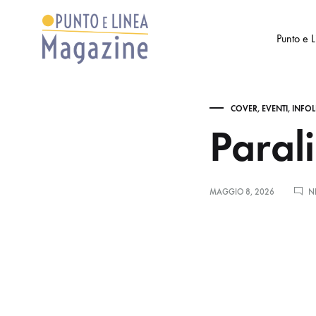
Punto e 
Punto
Settimanale
e
di
COVER
,
EVENTI
,
INFOL
Linea
Arte
Paral
Magazine
e
Cultura
MAGGIO 8, 2026
N