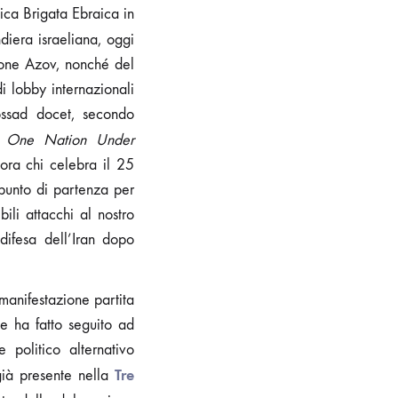
ica Brigata Ebraica in
diera israeliana, oggi
lione Azov, nonché del
di lobby internazionali
ossad docet, secondo
o
One Nation Under
cora chi celebra il 25
 punto di partenza per
ili attacchi al nostro
 difesa dell’Iran dopo
manifestazione partita
e ha fatto seguito ad
 politico alternativo
Tre
già presente nella