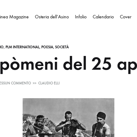
Linea Magazine
Osteria dell’Asino
Infolio
Calendario
Cover
IO
,
PLM INTERNATIONAL
,
POESIA
,
SOCIETÀ
ipòmeni del 25 ap
SU
ESSUN COMMENTO
>>
CLAUDIO ELLI
PARALIPÒMENI
DEL
25
APRILE