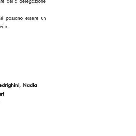
te della delegazione
ché possano essere un
vile.
edrighini, Nadia
ri
)