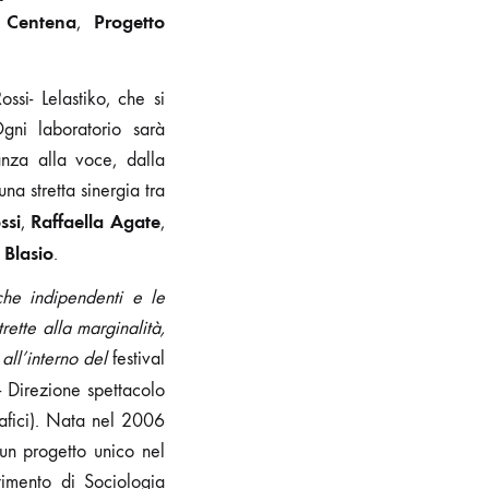
a Centena
Progetto
,
ssi- Lelastiko, che si
ni laboratorio sarà
anza alla voce, dalla
na stretta sinergia tra
ssi
Raffaella Agate
,
,
Blasio
.
che indipendenti e le
ette alla marginalità,
 all’interno del
festival
- Direzione spettacolo
rafici). Nata nel 2006
un progetto unico nel
imento di Sociologia