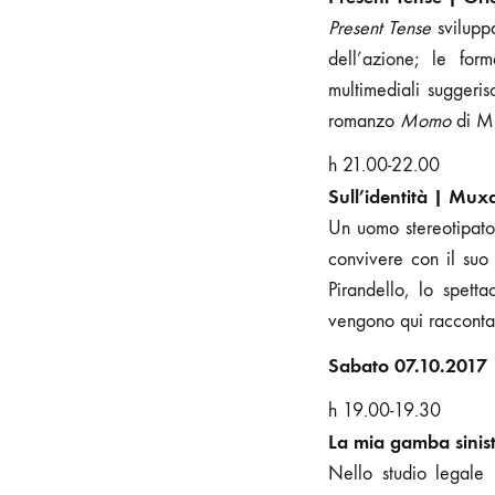
Present Tense
sviluppa
dell’azione; le for
multimediali suggeris
romanzo
Momo
di Mi
h 21.00-22.00
Sull’identità | Mux
Un uomo stereotipato,
convivere con il suo
Pirandello, lo spet
vengono qui raccontat
Sabato 07.10.2017
h 19.00-19.30
La mia gamba sinist
Nello studio legale B