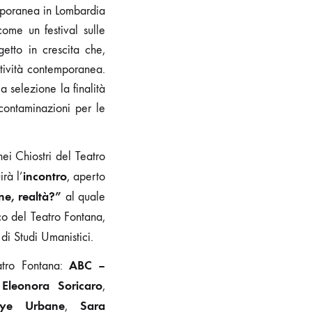
mporanea in Lombardia
ome un festival sulle
etto in crescita che,
atività contemporanea.
 selezione la finalità
contaminazioni per le
ei Chiostri del Teatro
incontro
rà l’
, aperto
ne, realtà?”
al quale
tico del Teatro Fontana,
di Studi Umanistici.
ABC –
atro Fontana:
Eleonora Soricaro
,
,
zye Urbane
Sara
,