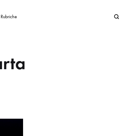
Search
Rubriche
rta