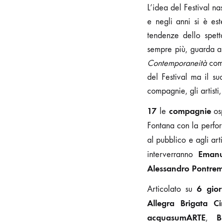
L’idea del Festival 
e negli anni si è es
tendenze dello spett
sempre più, guarda a 
Contemporaneità
come
del Festival ma il s
compagnie, gli artisti,
17
compagnie
le
osp
Fontana con la perf
al pubblico e agli arti
Emanu
interverranno
Alessandro Pontrem
6 gior
Articolato su
Allegra Brigata C
acquasumARTE
B
,