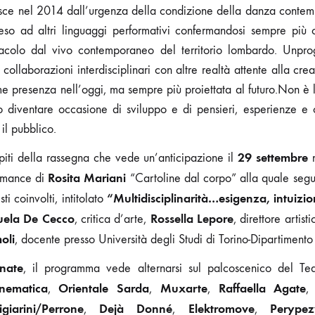
nasce nel 2014 dall’urgenza della condizione della danza conte
teso ad altri linguaggi performativi confermandosi sempre più c
acolo dal vivo contemporaneo del territorio lombardo. Unprog
collaborazioni interdisciplinari con altre realtà attente alla cre
 presenza nell’oggi, ma sempre più proiettata al futuro.Non è la
uo diventare occasione di sviluppo e di pensieri, esperienze e 
 il pubblico.
29 settembre
iti della rassegna che vede un’anticipazione il
n
Rosita Mariani
ormance di
“Cartoline dal corpo” alla quale segui
“Multidisciplinarità…esigenza, intuizio
sti coinvolti, intitolato
ela De Cecco
Rossella Lepore
, critica d’arte,
, direttore artis
oli
, docente presso Università degli Studi di Torino-Dipartimento 
nate
, il programma vede alternarsi sul palcoscenico del Te
inematica
Orientale Sarda
Muxarte
Raffaella Agate
,
,
,
igiarini/Perrone
Dejà Donné
Elektromove
Perype
,
,
,