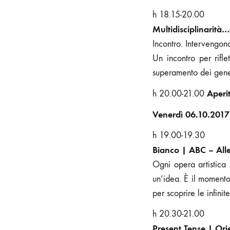
h 18.15-20.00
Multidisciplinarità…
Incontro. Intervengo
Un incontro per rifle
superamento dei gene
Aperit
h 20.00-21.00
Venerdì 06.10.2017
h 19.00-19.30
Bianco | ABC – All
Ogni opera artistica
un’idea. È il momento
per scoprire le infini
h 20.30-21.00
Present Tense | Ori