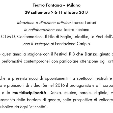
Teatro Fontana – Milano
29 settembre > 6-11 ottobre 2017
ideazione e direzione
artistica
Franca Ferrari
in collaborazione con
Teatro Fontana
C.I.M.D, Conformazioni, Il Filo di Paglia, Lelastiko, Le Voci dell
con il sostegno di
Fondazione Cariplo
Più che Danza
e quest’anno la stagione con il Festival
, giunto 
 performativi contemporanei con particolare attenzione agli artist
he si presenta ricca di appuntamenti tra spettacoli teatrali e 
co e proiezioni di video. Se nel 2016 il protagonista era il corp
multidisciplinarità
te è la
. Danza, musica, parole, digitale, 
ramento delle barriere di genere, nella prospettiva di valicare
pubblico da ogni ‘etichetta’.