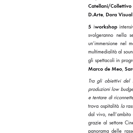
Catellani/Collettiv
D.Arte
Dora Visual
,
5
workshop
i
intensi
svolgeranno nella 
un’immersione nel mo
multimedialità al soun
gli spettacoli in pr
Marco de Meo
Sar
,
Tra gli obiettivi de
produzioni low budget
e tentare di riconnett
trova ospitalità
la
ra
dal vivo, nell’ambito
grazie al settore Ci
panorama delle rass