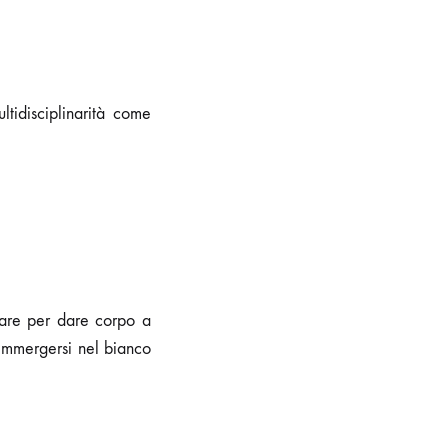
ltidisciplinarità come
sare per dare corpo a
 immergersi nel bianco