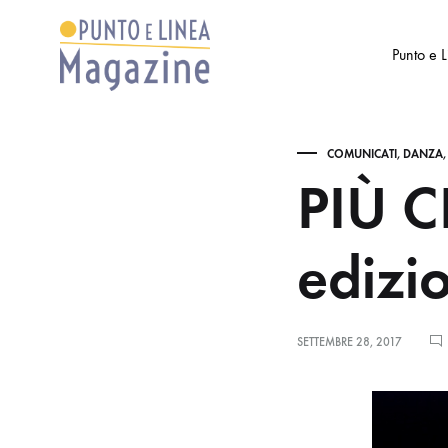
Punto e 
Punto
Settimanale
e
di
COMUNICATI
,
DANZA
Linea
Arte
PIÙ 
Magazine
e
Cultura
edizi
SETTEMBRE 28, 2017