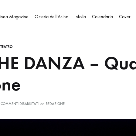
Linea Magazine
Osteria dell’Asino
Infolio
Calendario
Cover
,
TEATRO
CHE DANZA – Qua
one
SU
COMMENTI DISABILITATI
>>
REDAZIONE
PIÙ
CHE
DANZA
–
QUARTA