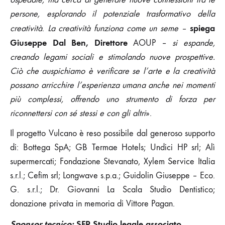
persone, esplorando il potenziale trasformativo della
spiega
creatività
.
La creatività funziona come un seme –
Giuseppe Dal Ben, Direttore
AOUP –
si espande,
creando legami sociali e stimolando nuove prospettive.
Ciò che auspichiamo è verificare se l’arte e la creatività
possano arricchire l’esperienza umana anche nei momenti
più complessi, offrendo uno strumento di forza per
riconnettersi con sé stessi e con gli altri
».
Il progetto Vulcano è reso possibile dal generoso supporto
di: Bottega SpA; GB Termae Hotels; Undici HP srl; Alì
supermercati; Fondazione Stevanato, Xylem Service Italia
s.r.l.; Cefim srl; Longwave s.p.a.; Guidolin Giuseppe – Eco.
G. s.r.l.; Dr. Giovanni La Scala Studio Dentistico;
donazione privata in memoria di Vittore Pagan.
Sponsor tecnico:
SFP Studio legale associato