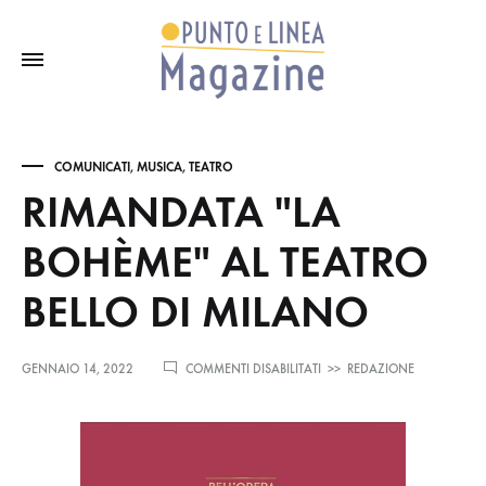
COMUNICATI
,
MUSICA
,
TEATRO
RIMANDATA "LA
BOHÈME" AL TEATRO
BELLO DI MILANO
SU
GENNAIO 14, 2022
COMMENTI DISABILITATI
>>
REDAZIONE
RIMANDATA
"LA
BOHÈME"
AL
TEATRO
BELLO