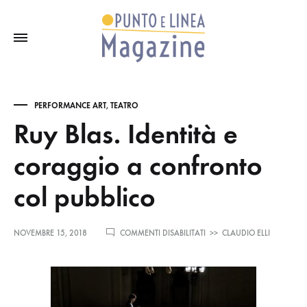
PERFORMANCE ART
,
TEATRO
Ruy Blas. Identità e
coraggio a confronto
col pubblico
SU
NOVEMBRE 15, 2018
COMMENTI DISABILITATI
>>
CLAUDIO ELLI
RUY
BLAS.
IDENTITÀ
E
CORAGGIO
A