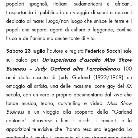
popolari spagnoli, italiani, sudamericani e africani,
trasportando il pubblico in un viaggio di suoni e racconti
dedicato al mare: luogo/non luogo che unisce le terre e i
popoli che separa, agorà di culture e leggende, confine
fisico e dell’anima ma anche fonte di vita.
Sabato 23
luglio
Federico Sacchi
l’autore e regista
sale
Un’esperienza d’ascolto
Miss Show
sul palco per
Business – Judy Garland oltre l’arcobaleno
:a 100
anni dalla nascita di Judy Garland (1922/1969) un
omaggio all’artista, una delle massime icone gay del XX
secolo, con un vero e proprio documentario dal vivo che
fonde musica, teatro, storytelling e video.
Miss Show
Business
è un viaggio alla scoperta della “Garland
cantante”, attraverso i film, i dischi, i concerti e le
apparizioni televisive che l’hanno resa una leggenda. Lo
spettacolo è anche il racconto di una straordinaria storia