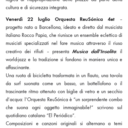
cultura e di sicurezza integrata.
Venerdì 22 luglio
Orquesta ReuSónica 4et
–
progetto nato a Barcellona, ideato e diretto dal musicista
italiano Rocco Papia, che riunisce un ensemble eclettico di
musicisti specializzati nel fare musica attraverso il riuso
Musica dall’Insolito
creativo dei rifiuti
–
presenta
: il
world-jazz e la tradizione si fondono in maniera unica e
affascinante.
Una ruota di bicicletta trasformata in un flauto, una tavola
da surf suonata come un basso, un bottellofono o il
trascinante ritmo ottenuto con biglie di vetro e un secchio
d’acqua: l’Orquesta ReuSónica è “un sorprendente combo
che suona ogni oggetto immaginabile!” scrivono sul
quotidiano catalano “El Periódico”.
Composizioni e canzoni originali si alternano a temi