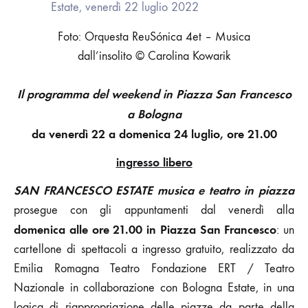
TEATRO
IN
Foto: Orquesta ReuSónica 4et – Musica
PIAZZA
dall’insolito © Carolina Kowarik
Il programma del weekend in Piazza San Francesco
a Bologna
da venerdì 22 a domenica 24 luglio, ore 21.00
ingresso libero
SAN FRANCESCO ESTATE musica e teatro in piazza
prosegue con gli appuntamenti dal venerdì alla
domenica alle ore 21.00 in Piazza San Francesco
: un
cartellone di spettacoli a ingresso gratuito, realizzato da
Emilia Romagna Teatro Fondazione ERT / Teatro
Nazionale in collaborazione con Bologna Estate, in una
logica di riappropriazione delle piazze da parte della