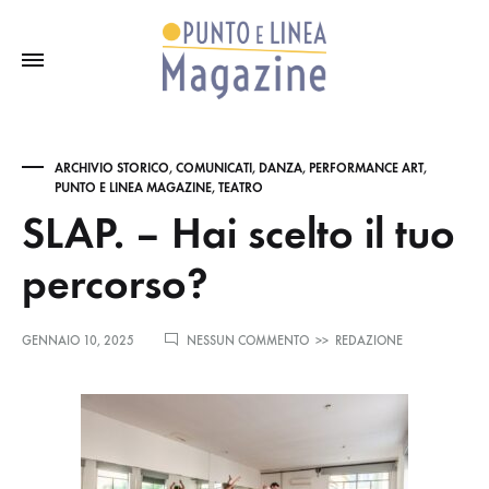
ARCHIVIO STORICO
,
COMUNICATI
,
DANZA
,
PERFORMANCE ART
,
PUNTO E LINEA MAGAZINE
,
TEATRO
SLAP. – Hai scelto il tuo
percorso?
SU
GENNAIO 10, 2025
NESSUN COMMENTO
>>
REDAZIONE
SLAP.
–
HAI
SCELTO
IL
TUO
PERCORSO?