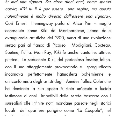
fu mai una signora. Per circa dieci anni, come spesso
capita, Kiki fu lì lì per essere una regina, ma questo
naturalmente è molto diverso dall’essere una signora».
Così Ernest Hemingway parla di Alice Prin – meglio
conosciuta come Kiki de Montparnasse, icona delle
avanguardie artistiche del ‘900, musa di una rivoluzione
senza pari al fianco di Picasso, Modigliani, Cocteau,
Soutine, Fujita, Man Ray, Kikì fu anche cantante, attrice,
pittrice. La seducente Kiki, dal pericoloso fascino felino,
con il suo atteggiamento provocatorio e spregiudicato
incarnava perfettamente l’atmosfera bohémienne e
anticonformista degli artisti degli Années Folles. Colei che
ha dominato la sua epoca è stata un’acuta e lucida
testimone di anni irripetibili dalle serate trascorse con i
surrealisti alle infinite notti mondane passate negli storici
locali del quartiere parigino come “La Coupole”, nel