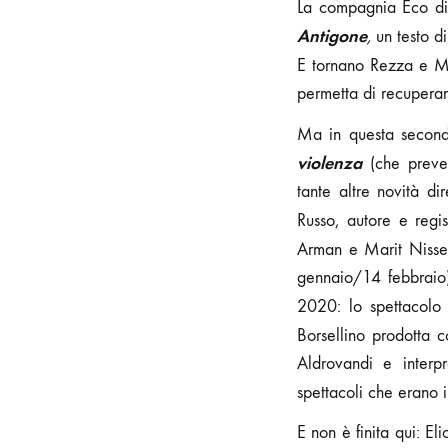
La compagnia Eco di F
Antigone
,
un testo d
E tornano Rezza e Ma
permetta di recuperar
Ma in questa seconda
violenza
(che preve
tante altre novità d
Russo, autore e regis
Arman e Marit Nissen
gennaio/14 febbraio).
2020: lo spettacolo
Borsellino prodotta
Aldrovandi e interp
spettacoli che erano
E non è finita qui: E