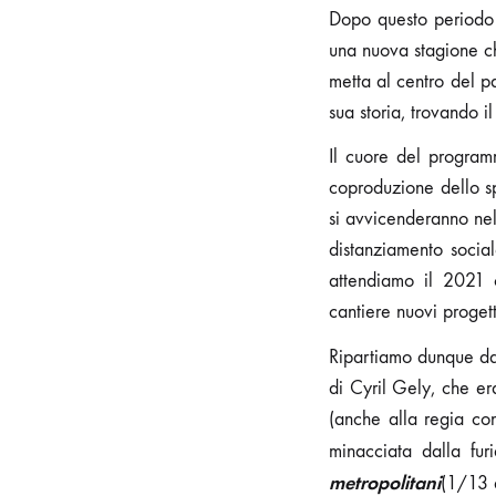
Dopo questo periodo d
una nuova stagione ch
metta al centro del p
sua storia, trovando i
Il cuore del program
coproduzione dello s
si avvicenderanno nel
distanziamento socia
attendiamo il 2021 c
cantiere nuovi progett
Ripartiamo dunque da
di Cyril Gely, che e
(anche alla regia con
minacciata dalla fu
metropolitani
(1/13 