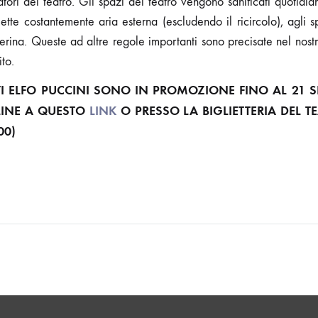
atori del teatro. Gli spazi del teatro vengono sanificati quotidi
te costantemente aria esterna (escludendo il ricircolo), agli sp
erina. Queste ad altre regole importanti sono precisate nel nostro
ito.
 ELFO PUCCINI SONO IN PROMOZIONE FINO AL 21 
LINE A QUESTO
LINK
O PRESSO LA BIGLIETTERIA DEL TEA
00)