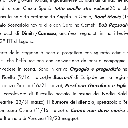
te di due giovani soldati, ingiustamente condannati di tradime
Tutto quello che volevo
o di e con Cinzia Spanò
(20 otto
Road Movie
anni fa ha visto protagonista Angelo Di Genio,
(1
Bob Rapsodh
emio Scenariola novità di e con Carolina Cametti
Dimitri/Canessa
ettacoli di
, anch’essi segnalati in molti fest
22° FIT di Lugano.
te della stagione è ricca e progettata con sguardo ottimisti
isti che l’Elfo sostiene con convinzione da anni e compagnie o
Orgoglio e pregiudizio
rivedere in scena. Sono in arrivo
ne
Baccanti
a Picello (9/14 marzo),le
di Euripide per la regia 
Pescheria Giacalone e Figli
Vincenzo Pirrotta (16/21 marzo),
d
, capolavoro di Ruccello portato in scena da Nadia Baldi,
Il Rumore del silenzio
Martire (23/31 marzo),
,
spettacolo diRe
Cirano non deve morire
con Laura Curino (11/16 marzo) e
d
a Biennale di Venezia (18/23 maggio).