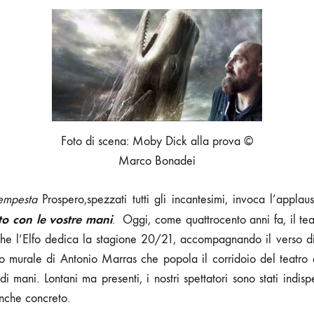
PUCCINI
–
STAGIONE
2020/21:
CON
LE
VOSTRE
MANI
Foto di scena: Moby Dick alla prova ©
Marco Bonadei
empesta
Prospero,spezzati tutti gli incantesimi, invoca l’applau
to con le vostre mani
. Oggi, come quattrocento anni fa, il tea
che l’Elfo dedica la stagione 20/21, accompagnando il verso 
to murale di Antonio Marras che popola il corridoio del teatro
 mani. Lontani ma presenti, i nostri spettatori sono stati indispe
anche concreto.