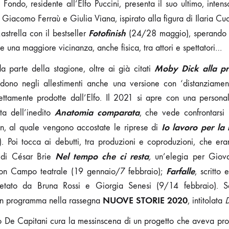
ondo, residente all’Elfo Puccini, presenta il suo ultimo, inten
i Giacomo Ferraù e Giulia Viana, ispirato alla figura di Ilaria Cu
Fotofinish
strella con il bestseller
(24/28 maggio), sperando 
e una maggiore vicinanza, anche fisica, tra attori e spettatori…
Moby Dick alla p
 parte della stagione, oltre ai già citati
dono negli allestimenti anche una versione con ‘distanziament
irettamente prodotte dall’Elfo. Il 2021 si apre con una person
Anatomia comparata
ta dell’inedito
, che vede confrontarsi
Io lavoro per la
, al quale vengono accostate le riprese di
 Poi tocca ai debutti, tra produzioni e coproduzioni, che eran
Nel tempo che ci resta
 di César Brie
,
un’elegia per Giov
Farfalle
 con Campo teatrale (19 gennaio/7 febbraio);
, scritto
retato da Bruna Rossi e Giorgia Senesi (9/14 febbraio). S
NUOVE STORIE 2020
 in programma nella rassegna
, intitolata
D
lio De Capitani cura la messinscena di un progetto che aveva p