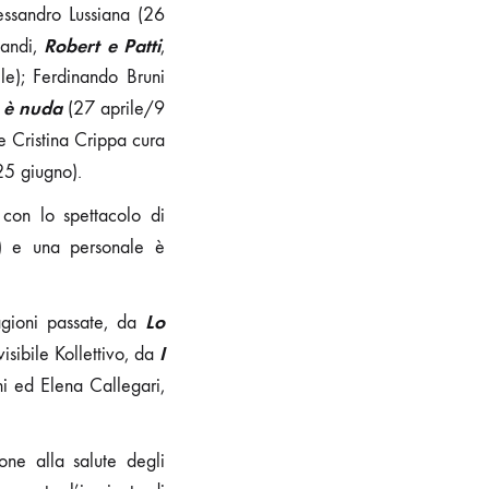
essandro Lussiana (26
Robert e Patti
vandi,
,
le); Ferdinando Bruni
a è nuda
(27 aprile/9
 Cristina Crippa cura
25 giugno).
con lo spettacolo di
 e una personale è
Lo
agioni passate, da
I
visibile Kollettivo, da
i ed Elena Callegari,
ne alla salute degli