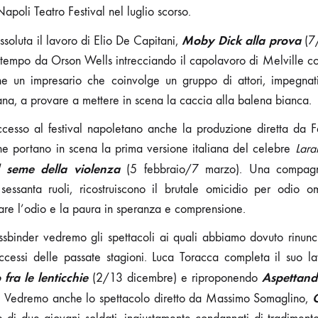
apoli Teatro Festival nel luglio scorso.
Moby Dick alla prova
ssoluta il lavoro di Elio De Capitani,
(7
uo tempo da Orson Wells intrecciando il capolavoro di Melville c
 un impresario che coinvolge un gruppo di attori, impegnati 
na, a provare a mettere in scena la caccia alla balena bianca.
cesso al festival napoletano anche la produzione diretta da 
he portano in scena la prima versione italiana del celebre
Lara
l seme della violenza
(5 febbraio/7 marzo). Una compagnia
sessanta ruoli, ricostruiscono il brutale omicidio per odio
are l’odio e la paura in speranza e comprensione.
ssbinder vedremo gli spettacoli ai quali abbiamo dovuto rinunc
uccessi delle passate stagioni. Luca Toracca completa il suo l
 fra le lenticchie
Aspettand
(2/13 dicembre) e riproponendo
C
. Vedremo anche lo spettacolo diretto da Massimo Somaglino,