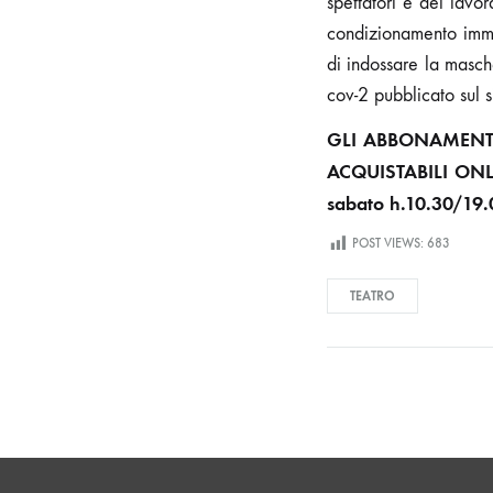
spettatori e dei lavor
condizionamento immet
di indossare la masch
cov-2 pubblicato sul s
GLI ABBONAMENTI
ACQUISTABILI ON
sabato h.10.30/19.
POST VIEWS:
683
TEATRO