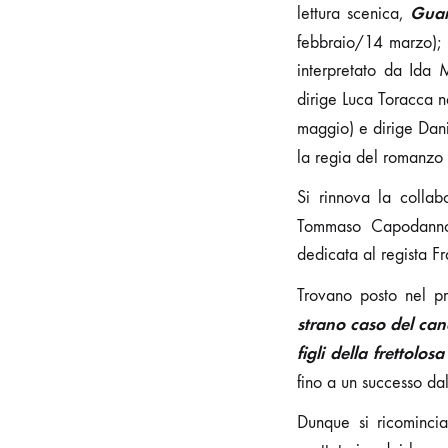
Guar
lettura scenica,
febbraio/14 marzo); 
interpretato da Ida 
dirige Luca Toracca n
maggio) e dirige Dan
la regia del romanz
Si rinnova la colla
Tommaso Capodan
dedicata al regista F
Trovano posto nel p
strano caso del ca
figli della frettolosa
fino a un successo da
Dunque si ricominci