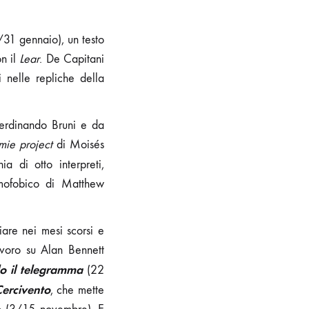
/31 gennaio), un testo
on il
Lear
. De Capitani
nelle repliche della
Ferdinando Bruni e da
mie project
di Moisés
 di otto interpreti,
 omofobico di Matthew
iare nei mesi scorsi e
avoro su Alan Bennett
o il telegramma
(22
ercivento
, che mette