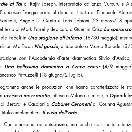
die al Taj
di Rajiv Joseph, interpretato da Enzo Curcurù e Al
Francesco Frongia porta al debutto il testo di Emanuele Aldro
Marinelli, Angelo Di Genio e Loris Fabiani (23 marzo/18 apri
La speranz
el testo di Mark Farrelly dedicato a Quentin Crisp
Una stagione all’inferno
iele Fedeli in
(18/30 maggio); mentre
Nel guscio
o di Ian Mc Ewan
, affidandolo a Marco Bonadei (3/
borazione con l’Accademia d’arte drammatica Silvio d’Amico, 
Una bellissima domenica a Creve coeur
no
(4/9 maggio)
rancesco Petruzzelli (18 giugno/2 luglio).
rogramma anche le produzioni che hanno caratterizzato le st
ne ucciso a mezzanotte
Open
, atteso a Milano e in tour, a
di In
Cabaret Ceronetti
di Berardi e Casolari a
di Corinna Aguston
Il vizio dell’arte
l titolo emblematico,
.
a. Con emozione ed entusiasmo, ma anche con molta attenzio