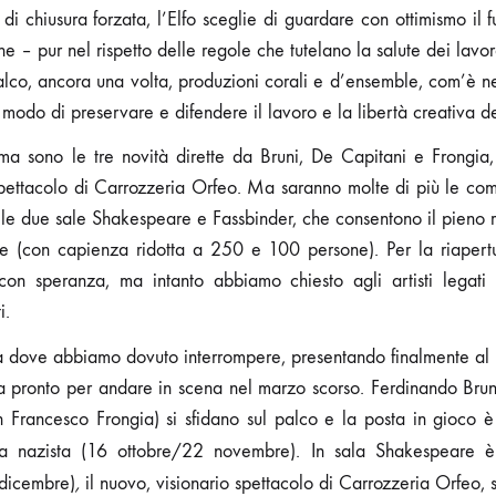
i chiusura forzata, l’Elfo sceglie di guardare con ottimismo il 
e – pur nel rispetto delle regole che tutelano la salute dei lavor
alco, ancora una volta, produzioni corali e d’ensemble, com’è ne
l modo di preservare e difendere il lavoro e la libertà creativa deg
ma sono le tre novità dirette da Bruni, De Capitani e Frongia,
pettacolo di Carrozzeria Orfeo. Ma saranno molte di più le comp
le due sale Shakespeare e Fassbinder, che consentono il pieno r
le (con capienza ridotta a 250 e 100 persone). Per la riapert
on speranza, ma intanto abbiamo chiesto agli artisti legati a
i.
 dove abbiamo dovuto interrompere, presentando finalmente al
ra pronto per andare in scena nel marzo scorso. Ferdinando Brun
 Francesco Frongia) si sfidano sul palco e la posta in gioco è
ria nazista (16 ottobre/22 novembre). In sala Shakespeare 
dicembre)
,
il nuovo, visionario spettacolo di Carrozzeria Orfeo, 