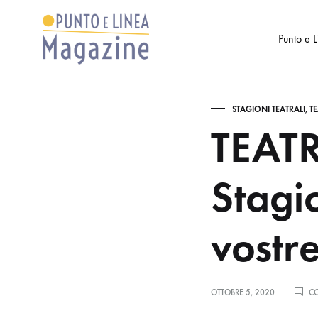
Punto e 
Punto
Settimanale
e
di
STAGIONI TEATRALI
,
T
Linea
Arte
TEAT
Magazine
e
Cultura
Stagi
vostr
OTTOBRE 5, 2020
CO