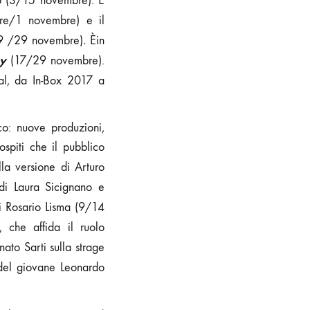
nto (3/15 novembre). E
bre/1 novembre) e il
9 /29 novembre)
.
Èin
y
(17/29 novembre).
ival, da In-Box 2017 a
co: nuove produzioni,
spiti che il pubblico
lla versione di Arturo
di Laura Sicignano e
i Rosario Lisma (9/14
 che affida il ruolo
nato Sarti sulla strage
el giovane Leonardo