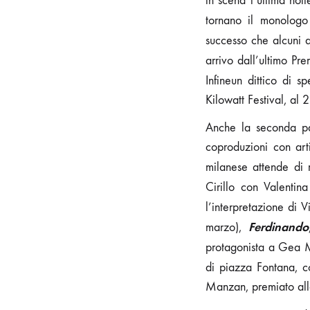
in scena l’ultima not
tornano il monolog
successo che alcuni 
arrivo dall’ultimo Pr
Infineun dittico di sp
Kilowatt Festival, al 
Anche la seconda par
coproduzioni con art
milanese attende di 
Cirillo con Valentin
l’interpretazione di 
Ferdinando
marzo),
protagonista a Gea 
di piazza Fontana, 
Manzan, premiato all