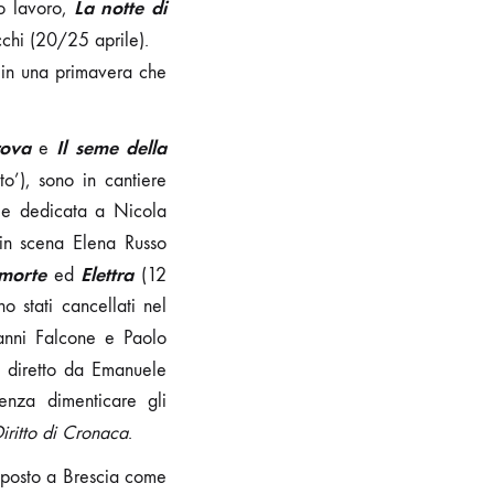
La notte di
so lavoro,
cchi (20/25 aprile).
in una primavera che
rova
Il seme della
e
o’), sono in cantiere
ale dedicata a Nicola
 in scena Elena Russo
 morte
Elettra
ed
(12
o stati cancellati nel
anni Falcone e Paolo
 e diretto da Emanuele
enza dimenticare gli
iritto di Cronaca
.
roposto a Brescia come