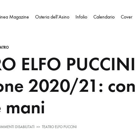
Linea Magazine
Osteria dell’Asino
Infolio
Calendario
Cover
EATRO
RO ELFO PUCCINI
one 2020/21: con 
e mani
SU
MMENTI DISABILITATI
>>
TEATRO ELFO PUCCINI
TEATRO
ELFO