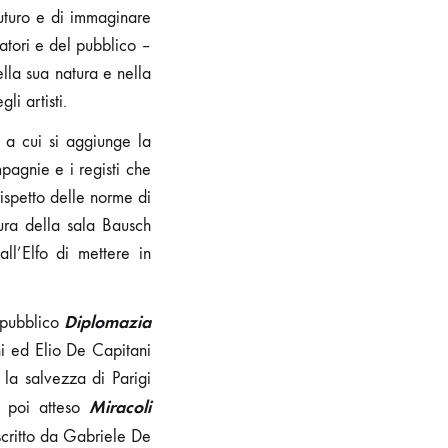
futuro e di immaginare
atori e del pubblico –
lla sua natura e nella
li artisti.
 a cui si aggiunge la
agnie e i registi che
ispetto delle norme di
ura della sala Bausch
ll’Elfo di mettere in
Diplomazia
 pubblico
i ed Elio De Capitani
 la salvezza di Parigi
Miracoli
è poi atteso
scritto da Gabriele De